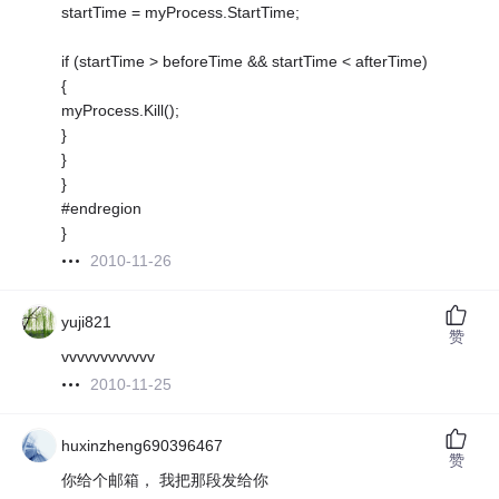
startTime = myProcess.StartTime;
if (startTime > beforeTime && startTime < afterTime)
{
myProcess.Kill();
}
}
}
#endregion
}
2010-11-26
yuji821
赞
vvvvvvvvvvvv
2010-11-25
huxinzheng690396467
赞
你给个邮箱， 我把那段发给你