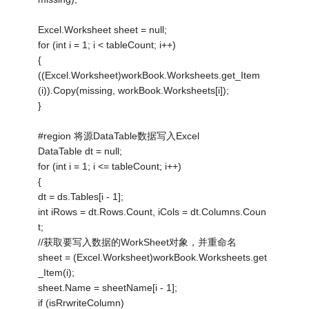
Excel.Worksheet sheet = null;
for (int i = 1; i < tableCount; i++)
{
((Excel.Worksheet)workBook.Worksheets.get_Item
(i)).Copy(missing, workBook.Worksheets[i]);
}
#region 将源DataTable数据写入Excel
DataTable dt = null;
for (int i = 1; i <= tableCount; i++)
{
dt = ds.Tables[i - 1];
int iRows = dt.Rows.Count, iCols = dt.Columns.Coun
t;
//获取要写入数据的WorkSheet对象，并重命名
sheet = (Excel.Worksheet)workBook.Worksheets.get
_Item(i);
sheet.Name = sheetName[i - 1];
if (isRrwriteColumn)