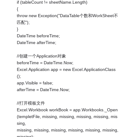
if (tableCount != sheetName.Length)
{
throw new Exception("DataTable个数和WorkSheet不
匹配");
}
DateTime beforeTime;
DateTime afterTime;
//创建一个Application对象
beforeTime = DateTime.Now;
Excel.Application app = new Excel.ApplicationClass
();
app.Visible = false;
afterTime = DateTime.Now;
//打开模板文件
Excel.Workbook workBook = app.Workbooks._Open
(templetFile, missing, missing, missing, missing, mis
sing,
missing, missing, missing, missing, missing, missing,
missing);