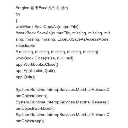
#region 输出Excel文件并退出
try
{
workBook.SaveCopyAs(outputFile);
//workBook.SaveAs(outputFile, missing, missing, mis
sing, missing, missing, Excel.XlSaveAsAccessMode.
xlExclusive,
// missing, missing, missing, missing, missing);
workBook.Close(false, null, null);
app.Workbooks.Close();
app.Application.Quit();
app.Quit();
System.Runtime.InteropServices.Marshal.ReleaseC
omObject(sheet);
System.Runtime.InteropServices.Marshal.ReleaseC
omObject(workBook);
System.Runtime.InteropServices.Marshal.ReleaseC
omObject(app);