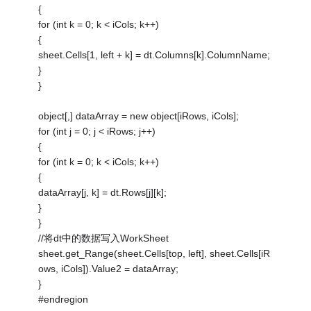
{
for (int k = 0; k < iCols; k++)
{
sheet.Cells[1, left + k] = dt.Columns[k].ColumnName;
}
}
object[,] dataArray = new object[iRows, iCols];
for (int j = 0; j < iRows; j++)
{
for (int k = 0; k < iCols; k++)
{
dataArray[j, k] = dt.Rows[j][k];
}
}
//将dt中的数据写入WorkSheet
sheet.get_Range(sheet.Cells[top, left], sheet.Cells[iR
ows, iCols]).Value2 = dataArray;
}
#endregion