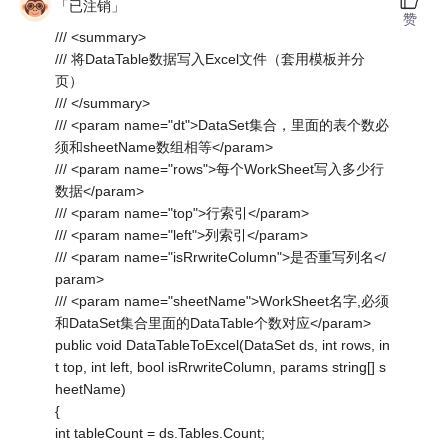
「已注销」
赞
/// <summary>
/// 将DataTable数据写入Excel文件（套用模板并分
页）
/// </summary>
/// <param name="dt">DataSet集合，里面的表个数必
须和sheetName数组相等</param>
/// <param name="rows">每个WorkSheet写入多少行
数据</param>
/// <param name="top">行索引</param>
/// <param name="left">列索引</param>
/// <param name="isRrwriteColumn">是否重写列名</
param>
/// <param name="sheetName">WorkSheet名字,必须
和DataSet集合里面的DataTable个数对应</param>
public void DataTableToExcel(DataSet ds, int rows, in
t top, int left, bool isRrwriteColumn, params string[] s
heetName)
{
int tableCount = ds.Tables.Count;