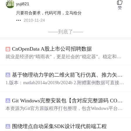
yuji821
赞
只要符合要求，代码可用，立马给分
2010-11-24
——到底了——
CnOpenData A股上市公司招聘数据
就业是经济的“晴雨表”，更是社会的“稳定器”。稳定和扩
大就业一直是国家宏观调控的重要目标，2021年中央经济
工作会议八次提到“就业”这一关键词。在新冠肺炎疫情蔓
基于物理动力学的二维火箭飞行仿真、推力矢量建模和闭环俯仰角控制，采用MATLABSimulink技术。.zip
延、世界经济下行及人口老龄化加快等多重因素的叠加之
下，稳就业保民生成为我国当前及今后一段时间内的工作
1.版本：matlab2014a/2019b/2024b 2.附赠案例数据可直接运
重点。招聘最直接的目的就是弥补企业人力资源的不足，
行。 3.代码特点：参数化编程、参数可方便更改、代码编
这是招聘工作的前提。
程思路清晰、注释明细。 4.适用对象：计算机，电子信息
Git Windows完整安装包【含对应完整源码 COPYING协议 GPL‑v2】
工程、数学等专业的大学生课程设计、期末大作业和毕业
设计。
本资源为Git官方原版程序打包整理，包含Windows平台Git
二进制安装程序、对应版本完整
源代码
、GPL‑v2协议COP
YING文件。 软件协议：GNU General Public License v2 (G
围绕埋点自动采集SDK设计现代前端工程
PL‑v2)。 Git为开源软件，官方原版可以免费获取。本资源