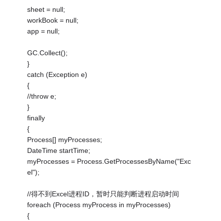
sheet = null;
workBook = null;
app = null;
GC.Collect();
}
catch (Exception e)
{
//throw e;
}
finally
{
Process[] myProcesses;
DateTime startTime;
myProcesses = Process.GetProcessesByName("Exc
el");
//得不到Excel进程ID，暂时只能判断进程启动时间
foreach (Process myProcess in myProcesses)
{