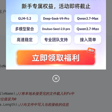
g到客户端来传送一份文件，
leName);
//新建文件名为FileName的文件
ileName);
//将本地未接受完的文件载入到fs中
前位值设为0
a.Length);
//向文件中写入当前接收的信息