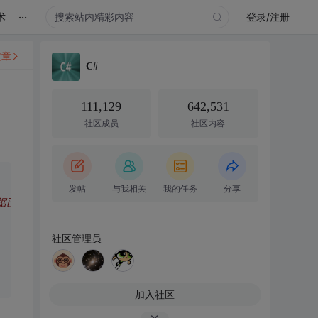
...
术
登录/注册
文章
C#
111,129
642,531
社区成员
社区内容
发帖
与我相关
我的任务
分享
据已经开始在发了，如果是"end"，说明发完了，start和end时Data是
社区管理员
加入社区