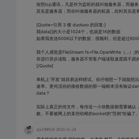
按照tcp通讯，凡是作为监听的就叫做服务器，而服
其实是服务器；而你叫做服务器的机器，此时其实是
[Quote=引用 3 楼 duoluoo 的回复:]
我data[]的大小是1024个，也就是1K的数据
如果我发送600K以下的数据，很顺利，但是超过60
我个人感觉是FileStream fs=File.OpenWrit
存进行异步读取，服务器不管客户端读取速度跟不跟
[/Quote]
单机上“开发”就容易这样瞎试。你仔细想一下就能想
速率。更何况你的接收数据的那一端根本没有验证da
data？
实际上真正的传文件，每传送一小块数据都需要确认
败。不要被网上的某些幼稚的socket的“范例”给骗
zjx198934
2010-11-24