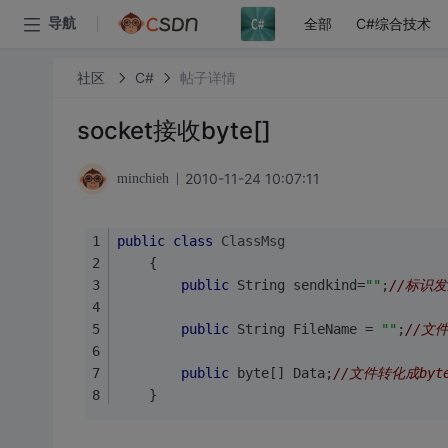
全部
C#综合技术
导航
社区
C#
帖子详情
socket接收byte[]
2010-11-24 10:07:11
minchieh
public
class
ClassMsg
	{
public
 String sendkind=
""
;
//标识发
public
 String FileName = 
""
;
//文
public
 byte[] Data;
//文件转化成byt
 	}