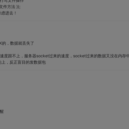
进行写文件操作
写文件方法 });
考虑进去！
0K的，数据就丢失了
e（...）;的速度跟不上，服务器socket过来的速度，socket过来的数据又没在内存
的上，反正盲目的发数据包
醒