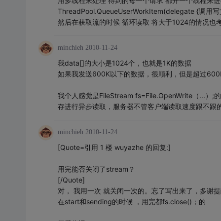
用多线程来处理 得到的每一个请求 都开一个线程来
ThreadPool.QueueUserWorkItem(delegate {调用
然后在获取流的时候 循环读取 将大于1024的情况也
minchieh
2010-11-24
我data[]的大小是1024个，也就是1K的数据
如果我发送600K以下的数据，很顺利，但是超过60
我个人感觉是FileStream fs=File.OpenWrit
存进行异步读取，服务器不管客户端读取速度跟不跟
minchieh
2010-11-24
[Quote=引用 1 楼 wuyazhe 的回复:]
用完能否关闭了stream？
[/Quote]
对， 我用一次 就关闭一次的。忘了写出来了，多谢提
在start和sending的时候 ，用完都fs.close()；的