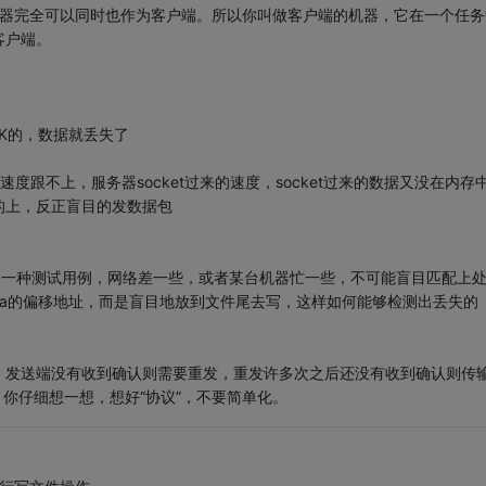
务器完全可以同时也作为客户端。所以你叫做客户端的机器，它在一个任务
客户端。
0K的，数据就丢失了
e（...）;的速度跟不上，服务器socket过来的速度，socket过来的数据又没在内存
的上，反正盲目的发数据包
出一种测试用例，网络差一些，或者某台机器忙一些，不可能盲目匹配上
ta的偏移地址，而是盲目地放到文件尾去写，这样如何能够检测出丢失的
，发送端没有收到确认则需要重发，重发许多次之后还没有收到确认则传
了。你仔细想一想，想好“协议”，不要简单化。