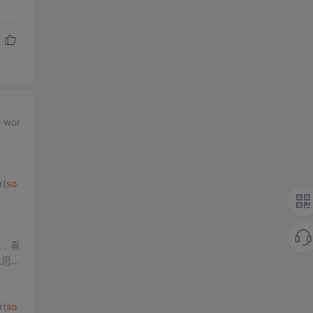
 wor
r(
so
议，看
意思为
r(
so