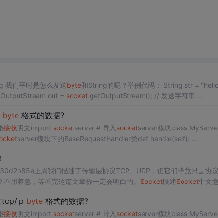
ring 我们平时是怎么发送
byte
和String的呢？举例代码： String str = "hello
utputStream out =
socket
.getOutputStream(); // 发送字符串 ...
p
byte
格式的数据?
能
接收
明文import
socket
server # 导入
socket
server模块class MyServe
ocket
server模块下的BaseRequestHandler类def handle(self): ...
！
om/p/b04930d2b85e上周我们描述了传输层协议TCP、UDP，但它们毕竟只是协
呢？不用着急，等看完这篇文章你一定会明白的。
Socket
概述
Socket
中文
调用接口供开发者调用，也就是说开发者...
收
tcp/ip
byte
格式的数据?
能
接收
明文import
socket
server # 导入
socket
server模块class MyServe