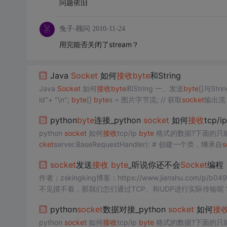
问题依旧
兔子-顾问
2010-11-24
用完能否关闭了stream？
Java
Socket
如何
接收
byte
和String
Java
Socket
如何
接收
byte
和String 一、发送
byte
[]与St
ld"+ "\n";
byte
[]
byte
s = 图片字节流; // 获取
socket
输出流 O
python
byte
连接_python
socket
如何
接收
tcp/i
python
socket
如何
接收
tcp/ip
byte
格式的数据?下面的只
cket
server.BaseRequestHandler): # 创建一个类，继承自
s
socket
发送
接收
byte
_听说你还不会
Socket
编程
作者：zskingking博客：https://www.jianshu.c
不见摸不着，那我们怎们通过TCP、和UDP进行实际传输
插座的意思，专业术语称之为套接字，它把TCP/IP封装成了
python
socket
数据对接_python
socket
如何
接
python
socket
如何
接收
tcp/ip
byte
格式的数据?下面的只