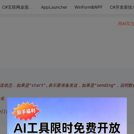
AppLauncher
WinForm&WPF
C#开发新技
C#互联网桌面应用
用AI写
送状态，如果是"start",表示要准备发送，如果是"sending"，说明数
件名
e[]流,并且切成很多份