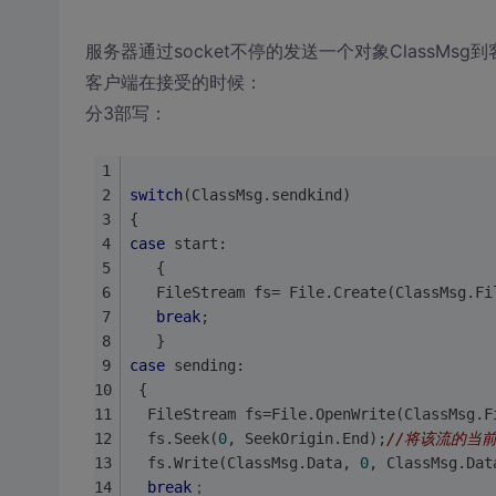
服务器通过socket不停的发送一个对象ClassMs
客户端在接受的时候：
分3部写：
switch
(ClassMsg.sendkind)
{
case
 start:
   {
   FileStream fs= File.Create(ClassMsg.Fi
break
;
   }
case
 sending:
 {
  FileStream fs=File.OpenWrite(ClassMsg.F
  fs.Seek(
0
, SeekOrigin.End);
//将该流的当
  fs.Write(ClassMsg.Data, 
0
, ClassMsg.Dat
break
；