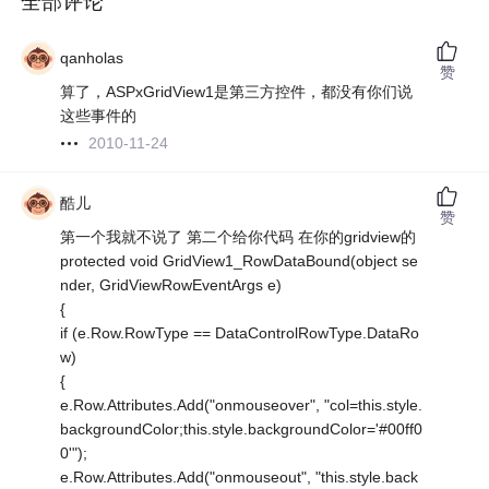
全部评论
qanholas
赞
算了，ASPxGridView1是第三方控件，都没有你们说
这些事件的
2010-11-24
酷儿
赞
第一个我就不说了 第二个给你代码 在你的gridview的
protected void GridView1_RowDataBound(object se
nder, GridViewRowEventArgs e)
{
if (e.Row.RowType == DataControlRowType.DataRo
w)
{
e.Row.Attributes.Add("onmouseover", "col=this.style.
backgroundColor;this.style.backgroundColor='#00ff0
0'");
e.Row.Attributes.Add("onmouseout", "this.style.back