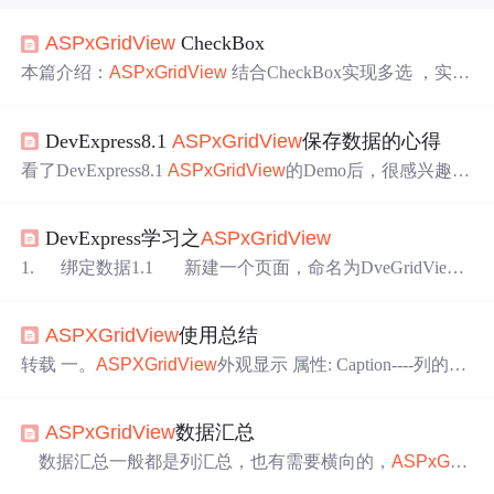
ASPxGridView
CheckBox
本篇介绍：
ASPxGridView
结合CheckBox实现多选 ，实质
跟gridview是一样的：遍历
ASPxGridView
找到每行的Chec
kBox，让后做处理。不过
ASPxGridView
在遍历的时候有
DevExpress8.1
ASPxGridView
保存数据的心得
很多地方和gridview是不同的，对于和我一样对
ASPxGrid
View
不熟悉的人来说，要花很多的时间去找和适的属
看了DevExpress8.1
ASPxGridView
的Demo后，很感兴趣，
性。 其实
ASPxGridView
官方也提供了实现全选的例子
试着使用之。demo中是静态绑定数据表，而我的数据是三
层架构，保存时不能与demo中一样，只能逐条更新记录。
DevExpress学习之
ASPxGridView
网上我搜索了一下，相关例程几乎找不到。我花了好多时
间，才对逐条保存记录有了一点研究心得，并共享给广大
1. 绑定数据1.1 新建一个页面，命名为DveGridView.a
有兴趣的网友。（插入代码功能不能用，只了纯文本了。
spx1.2 在页面上拖一个
ASPxGridView
控件，命名其为
Otz...） ///以下是逐条更新记录的代码
HCeDar，1.3 选中控件，点击右上角的按钮，选择自动
ASPXGridView
使用总结
套用格式，选择 Red Wine，建立数据连接，使用动态绑定
数据，在DveGridView.aspx.cs中添加一下代码：protecte
转载 一。
ASPXGridView
外观显示 属性: Caption----列的标
题（ KeyFieldName----数据库字段 SEOFriendly 是否启用搜
索引擎优化 Summary 指定分页汇总信息的格式 Setting节点
ASPxGridView
数据汇总
的ShowFilterRow=True设置快速查找功能 SettingsBehavior.
AllowFocusedRow=true 高亮选中的行,即选中行变色 Setting
数据汇总一般都是列汇总，也有需要横向的，
ASPxGrid
sBehavior.AllDragDrop=false禁止拖动标题列头 SettingsBeha
View
在这方面提供了支持实现起来很简单。这里只是把数