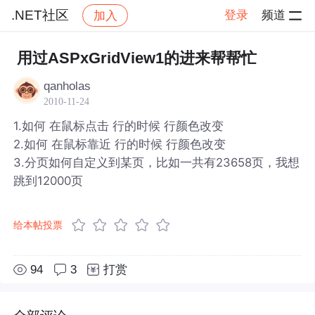
.NET社区
登录
频道
加入
帖子详情
社区
.NET社区
用过ASPxGridView1的进来帮帮忙
qanholas
2010-11-24
1.如何 在鼠标点击 行的时候 行颜色改变
2.如何 在鼠标靠近 行的时候 行颜色改变
3.分页如何自定义到某页，比如一共有23658页，我想
跳到12000页
给本帖投票
94
3
打赏