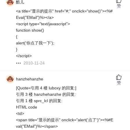
酷儿
赞
<a title="显示的提示" href="#;" onclick="show()"><%#
Eval("EMail")%></a>
<script type="text/javascript">
function show()
{
alert('你点了我一下');
}
</script>
2010-11-24
hanzhehanzhe
赞
[Quote=引用 4 楼 luboxy 的回复:]
引用 3 楼 hanzhehanzhe 的回复:
引用 1 楼 sprc_lcl 的回复:
HTML code
<td>
<span title="显示的提示" onclick="alert('点了')"><%#E
val("EMail")%></span>