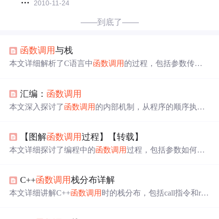
2010-11-24
——到底了——
函数调用
与栈
本文详细解析了C语言中
函数调用
的过程，包括参数传
递、栈内存使用、寄存器作用及函数返回机制。重点阐述
了栈的向下增长特性、
函数调用
前后状态变化及局部变量
汇编：
函数调用
存储方式。
本文深入探讨了
函数调用
的内部机制，从程序的顺序执行
到
函数调用
的具体过程，包括参数传递、堆栈平衡及调用
约定等内容。通过具体实例和汇编代码，帮助读者理解
函
【图解
函数调用
过程】【转载】
数调用
的底层原理。
本文详细探讨了编程中的
函数调用
过程，包括参数如何存
入栈、
函数调用
的实现机制以及返回值的处理。通过实例
和汇编代码解析，帮助理解栈溢出的危害及其可能的攻击
C++
函数调用
栈分布详解
方式。
本文详细讲解C++
函数调用
时的栈分布，包括call指令和ret
指令的工作原理，并通过实例演示如何查看
函数调用
的汇
编代码，帮助开发者深入理解C++
函数调用
机制。