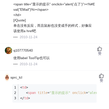
<span title="显示的提示" onclick="alert('点了')"><%#E
val("EMail")%></span>
</td>
[/Quote]
单击没有反应，而且鼠标也没变成手的样式，好像应
该使用a href吧
2010-11-24
q107770540
赞
使用label ToolTip也可以
2010-11-24
sprc_lcl
赞
<
td
>
<
span
title
=
"显示的提示"
onclick
=
"alert('点
</
td
>