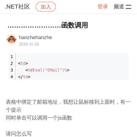
.NET社区
登录
频道
加入
帖子详情
社区
.NET社区
……………………函数调用
hanzhehanzhe
2010-11-24
<
td
>
<
%#Eval("EMail")%
>
</
td
>
表格中绑定了邮箱地址，我想让鼠标移到上面时，有一
个提示
同时单击可以调用一个js函数
请问怎么写