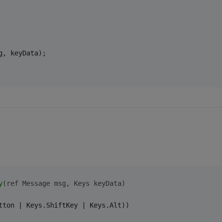
g, keyData);
y
(ref Message msg, Keys keyData)
tton | Keys.ShiftKey | Keys.Alt))