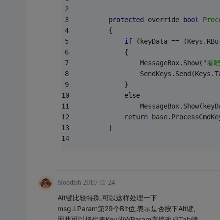
protected
 override 
bool
Proc
        {
if
 (keyData == (Keys.RBu
            {
                MessageBox.Show(
"看
                SendKeys.Send(Keys.T
            }
else
                MessageBox.Show(keyD
return
 base.ProcessCmdKe
        }
bloodish
2010-11-24
Alt键比较特殊,可以这样处理一下
msg.LParam第29个Bit位,表示是否按下Alt键,
因此可以把代表Key的WParam直接改成Tab键