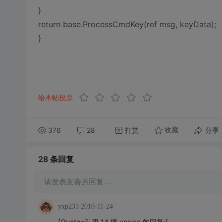
}
return base.ProcessCmdKey(ref msg, keyData);
}
给本帖投票
376
28
打赏
分享
收藏
28 条
回复
请发表友善的回复…
yxp233
2010-11-24
[Quote=引用 14 楼 yeaicc 的回复:]