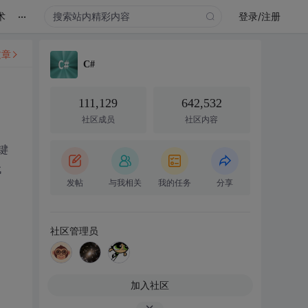
...
术
登录/注册
文章
C#
111,129
642,532
社区成员
社区内容
键
代
发帖
与我相关
我的任务
分享
社区管理员
加入社区