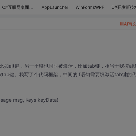
AppLauncher
WinForm&WPF
C#开发新技
C#互联网桌面应用
用AI写
alt键，另一个键也同时被激活，比如tab键，相当于我按alt
tab键。我写了个代码框架，中间的if语句需要填激活tab键的
ssage msg, Keys keyData)