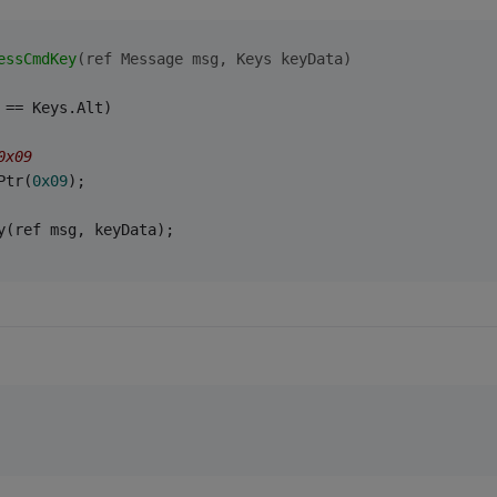
essCmdKey
(ref Message msg, Keys keyData)
 == Keys.Alt)
0x09
Ptr(
0x09
);
y(ref msg, keyData);