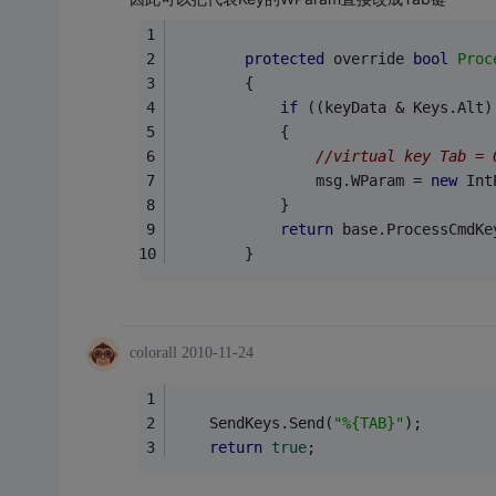
protected
 override 
bool
Proc
        {
if
 ((keyData & Keys.Alt)
            {
//virtual key Tab = 
                msg.WParam = 
new
 Int
            }
return
 base.ProcessCmdKe
        }
colorall
2010-11-24
    SendKeys.Send(
"%{TAB}"
);
return
true
;