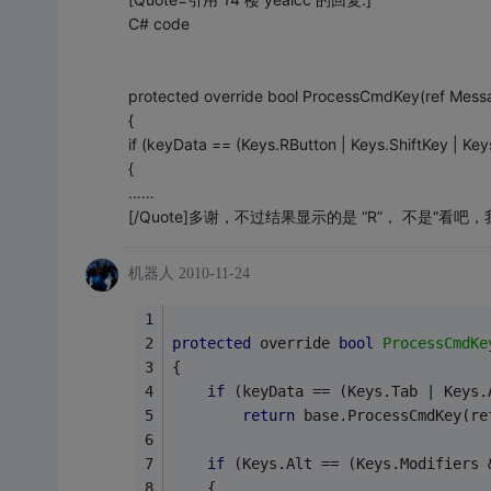
C# code
protected override bool ProcessCmdKey(ref Mess
{
if (keyData == (Keys.RButton | Keys.ShiftKey | Keys
{
……
[/Quote]多谢，不过结果显示的是 “R”， 不是“看吧
机器人
2010-11-24
protected
 override 
bool
ProcessCmdKe
{
if
 (keyData == (Keys.Tab | Keys.
return
 base.ProcessCmdKey(re
if
 (Keys.Alt == (Keys.Modifiers 
    {