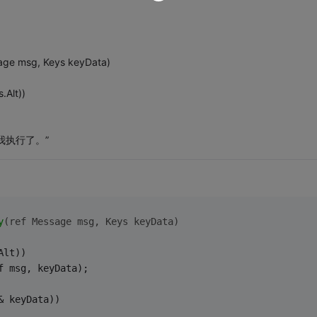
age msg, Keys keyData)
.Alt))
，我执行了。”
y
(ref Message msg, Keys keyData)
Alt))
f msg, keyData);
& keyData))