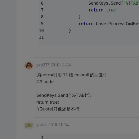
                SendKeys.Send(
"%{TAB
return
true
;
            }
return
 base.ProcessCmdKe
        }
yxp233
2010-11-24
[Quote=引用 12 楼 colorall 的回复:]
C# code
SendKeys.Send("%{TAB}");
return true;
[/Quote]好像还是不行
yeaicc
2010-11-24