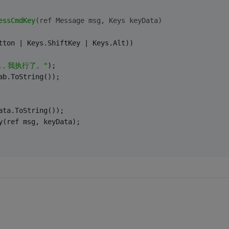
essCmdKey
(ref Message msg, Keys keyData)
tton | Keys.ShiftKey | Keys.Alt))
吧，我执行了。"
);
ab.ToString());
ata.ToString());
y(ref msg, keyData);