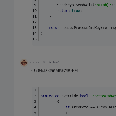
        SendKeys.SendWait(
"%{Tab}"
);
return
true
;
    }
return
 base.ProcessCmdKey(ref ms
}
colorall
2010-11-24
不行是因为你的Alt键判断不对
protected
 override 
bool
ProcessCmdKe
        {
if
 (keyData == (Keys.RBu
            {