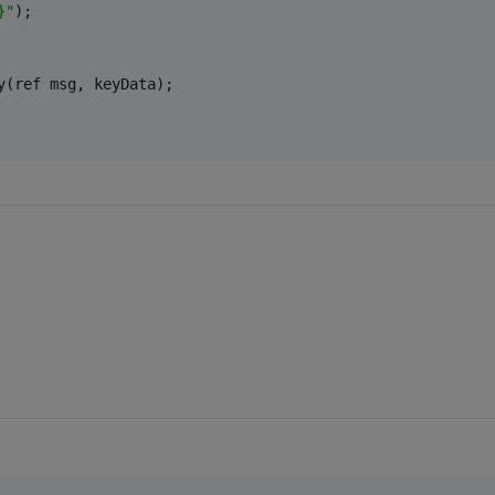
}"
);
y(ref msg, keyData);