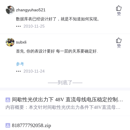
zhangyuhao521
赞
数据库表已经设计好了，就是不知道如何实现。
2010-11-25
subxli
赞
首先, 你的表设计要好 每一层的关系要确定好.
参考
2010-11-24
——到底了——
间歇性光伏出力下 48V 直流母线电压稳定控制及储能双向充放电闭环调控体系研究（Simulink仿真实现）
内容概要：本文针对间歇性光伏出力条件下48V直流母线
电压稳定控制及储能双向充放电闭环调控问题，提出一种
基于离网光伏直流微网系统的协同控制体系。通过构建包
818777792058.zip
含光伏阵列、Boost型DC-DC变换器、双向DC-DC变换器