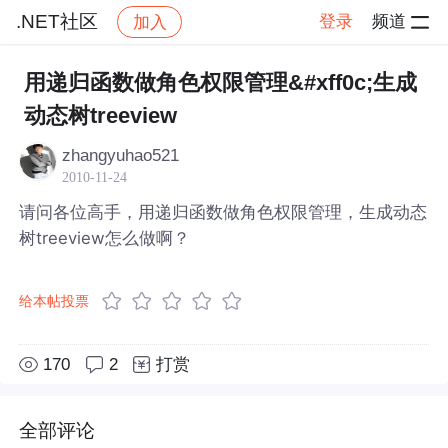
.NET社区
登录
频道
加入
帖子详情
社区
.NET社区
用递归函数做角色权限管理&#xff0c;生成
动态树treeview
zhangyuhao521
2010-11-24
请问各位高手，用递归函数做角色权限管理，生成动态
树treeview怎么做啊？
给本帖投票
170
2
打赏
全部评论