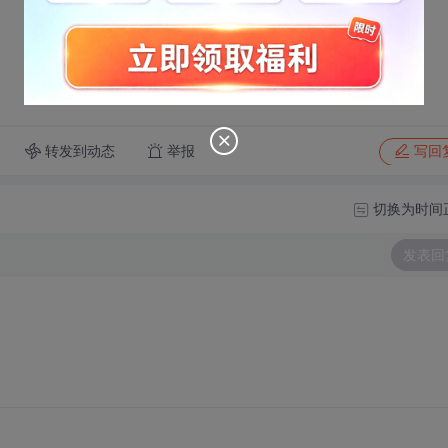
转发到动态
举报
写回
切换为时间
发表回