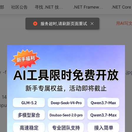
部
社区公告
.NET Core
寻找 .NET 技术达人
.NET Framework
用AI写
服务超时,请刷新页面重试
y -f image2 -ss 2 -vframes 1 -s 240x180 D:\img\str0039.jp
 1411 kb/s
nput format