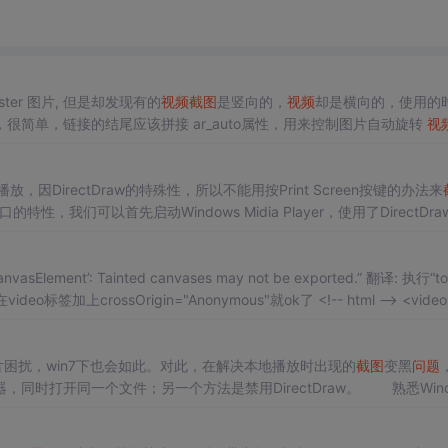
ter 图片, 但是却发现有的
视频
截图
是竖向的，
视频
却是横向的，使用的
很简单，链接的结尾应该拼接 ar_auto属性，用来控制图片自动旋转
视
5/70a62d3c2eb584b94de7832a1c3f1623.mp4?x-oss-process=video/
播放，因DirectDraw的特殊性，所以不能用按Print Screen按键的办法来
特性，我们可以首先启动Windows Midia Player，使用了DirectDra
ectDraw，自己就...
LCanvasElement’: Tainted canvases may not be exported.” 翻译: 执行“t
在video标签加上crossOrigin="Anonymous"就ok了 <!-- html --> <video 
困扰，win7下也会如此。对此，在解决本地播放时出现的
截图
变黑
问题
时打开同一个文件；另一个方法是禁用DirectDraw。 熟悉Wind
Windows XP和windows7旗...