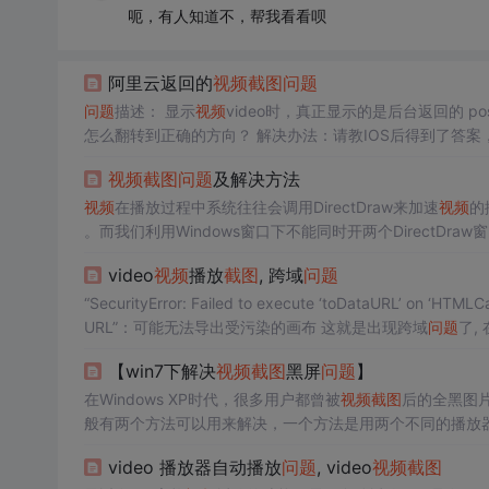
呃，有人知道不，帮我看看呗
阿里云返回的
视频
截图
问题
问题
描述： 显示
视频
video时，真正显示的是后台返回的 pos
怎么翻转到正确的方向？ 解决办法：请教IOS后得到了答案，
回
截图
链接： http://tupiandizhi.com/uploads/2021102
视频
截图
问题
及解决方法
shot,t_500.
视频
在播放过程中系统往往会调用DirectDraw来加速
视频
的
。而我们利用Windows窗口下不能同时开两个DirectDraw窗口的
所以无法捕捉到图像，再启动暴风影音,暴风影音因前者启动了Dir
video
视频
播放
截图
, 跨域
问题
“SecurityError: Failed to execute ‘toDataURL’ on ‘HTM
URL”：可能无法导出受污染的画布 这就是出现跨域
问题
了, 
="videoPlayer" controls="co
【win7下解决
视频
截图
黑屏
问题
】
在Windows XP时代，很多用户都曾被
视频
截图
后的全黑图片
般有两个方法可以用来解决，一个方法是用两个不同的播放器，同
XP和Windows 7的用户应该知道（默认情况下），DirectDraw在
video 播放器自动播放
问题
, video
视频
截图