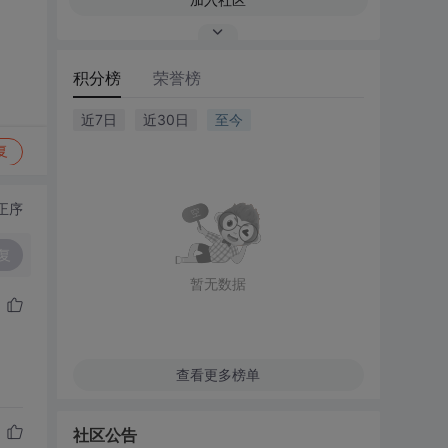
积分榜
荣誉榜
近7日
近30日
至今
复
正序
复
暂无数据
查看更多榜单
社区公告