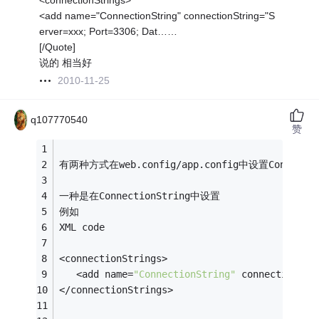
<connectionStrings>
<add name="ConnectionString" connectionString="S
erver=xxx; Port=3306; Dat……
[/Quote]
说的 相当好
2010-11-25
q107770540
赞
有两种方式在web.config/app.config中设置Connectio
一种是在ConnectionString中设置
例如
XML code
<connectionStrings>
   <add name=
"ConnectionString"
 connectionStr
</connectionStrings>