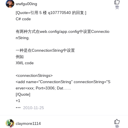
wwfgu00ing
赞
[Quote=引用 5 楼 q107770540 的回复:]
C# code
有两种方式在web.config/app.config中设置Connectio
nString.
一种是在ConnectionString中设置
例如
XML code
<connectionStrings>
<add name="ConnectionString" connectionString="S
erver=xxx; Port=3306; Dat……
[/Quote]
+1
2010-11-25
claymore1114
赞