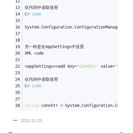
在代码中读取使用
C
# code
System.Configuration.ConfigurationManager.Con
另一种是在AppSettings中设置
XML code
<appSettings><add key=
"ConnStr"
 value=
"Data S
在代码中读取使用
C
# code
string
 connStr = System.Configuration.Configu
2010-11-25