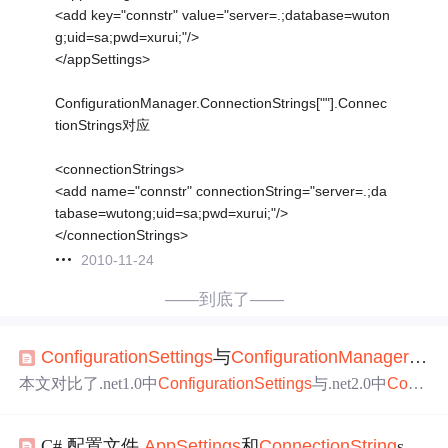
<add key="connstr" value="server=.;database=wuton
g;uid=sa;pwd=xurui;"/>
</appSettings>
ConfigurationManager.ConnectionStrings[""].Connec
tionStrings对应
<connectionStrings>
<add name="connstr" connectionString="server=.;da
tabase=wutong;uid=sa;pwd=xurui;"/>
</connectionStrings>
2010-11-24
——到底了——
Configuration
Settings
与
Configuration
Manager
的
区
本文对比了.net1.0中
Configuration
Settings
与.net2.0中
Confi
guration
Manager
在读取配置文件
app
Settings
节的
区别
。
Configuration
Settings
适用于早期版本，而
Configuration
M
C# 配置文件
App
Settings
和
Connection
String
s的
区
anager
为后续版本推荐使用。