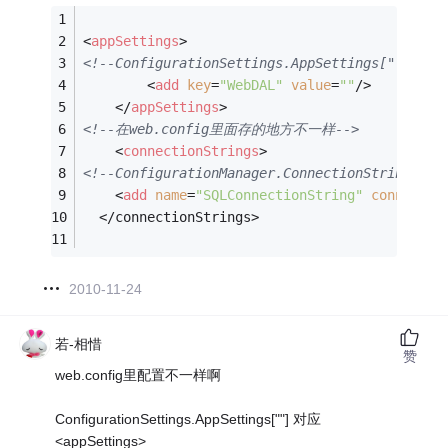
<
appSettings
>
<!--ConfigurationSettings.AppSettings[""]-->
<
add
key
=
"WebDAL"
value
=
""
/>
</
appSettings
>
<!--在web.config里面存的地方不一样-->
<
connectionStrings
>
<!--ConfigurationManager.ConnectionStrings[""
<
add
name
=
"SQLConnectionString"
connectio
  </connectionStrings>
2010-11-24
若-相惜
赞
web.config里配置不一样啊
ConfigurationSettings.AppSettings[""] 对应
<appSettings>