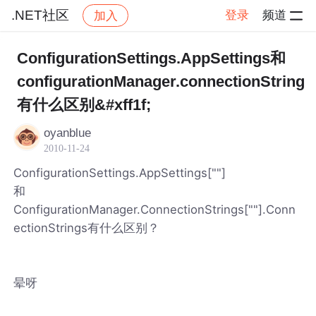
.NET社区
登录
频道
加入
帖子详情
社区
.NET社区
ConfigurationSettings.AppSettings和
configurationManager.connectionString
有什么区别&#xff1f;
oyanblue
2010-11-24
ConfigurationSettings.AppSettings[""]
和
ConfigurationManager.ConnectionStrings[""].Conn
ectionStrings有什么区别？
晕呀