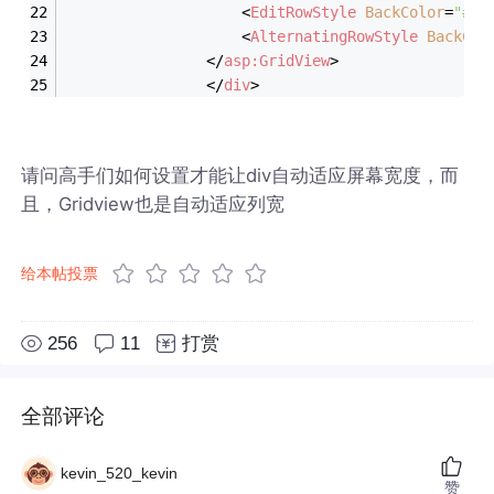
<
EditRowStyle
BackColor
=
"#24
<
AlternatingRowStyle
BackCol
</
asp:GridView
>
</
div
>
请问高手们如何设置才能让div自动适应屏幕宽度，而
且，Gridview也是自动适应列宽
给本帖投票
256
11
打赏
全部评论
kevin_520_kevin
赞