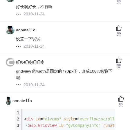
赞
好长啊好长，不行啊
2010-11-24
aonate11o
赞
设置一下试试
2010-11-24
叮咚叮咚叮叮咚
赞
gridview 的width是固定的770px了，改成100%实验下
呢
2010-11-24
aonate11o
赞
<
div
id
=
"divcmp"
style
=
"overflow:scroll; heig
<
asp:GridView
ID
=
"gvCompanyInfo"
runat
=
"serv