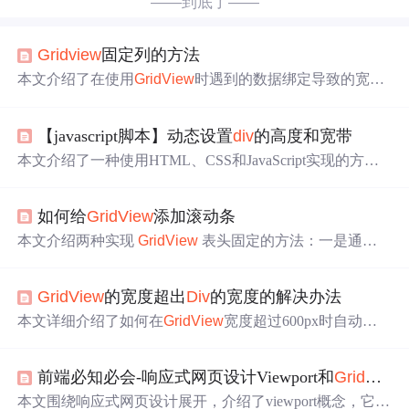
——到底了——
Gridview
固定列的方法
本文介绍了在使用
GridView
时遇到的数据绑定导致的宽度
不适应
问题
及其解决方案。通过在外层添加
div
并设置宽
度，确保了无论页面
大小
如何变化，控件都能正常显示。
【javascript脚本】动态设置
div
的高度和宽带
本文介绍了一种使用HTML、CSS和JavaScript实现的方
法，通过动态获取浏览器窗口的
大小
，并据此调整外部
div
的宽度，避免了长列
gridview
导致的窗口滚动条
问题
，提
如何给
GridView
添加滚动条
升了用户体验。该方法包括获取窗口尺寸、动态改变
div
大
小
的代码实现及注意事项，适用于不同分辨率屏幕的适应
本文介绍两种实现
GridView
表头固定的方法：一是通过
性设计。
设置
div
的滚动属性，并控制
GridView
的
大小
；二是结合
CSS 样式实现表头相对固定，提供更好的用户体验。
GridView
的宽度超出
Div
的宽度的解决办法
本文详细介绍了如何在
GridView
宽度超过600px时自动显
示滚动条，并通过CSS样式控制其显示效果。
前端必知必会-响应式网页设计Viewport和
GridView
本文围绕响应式网页设计展开，介绍了viewport概念，它是