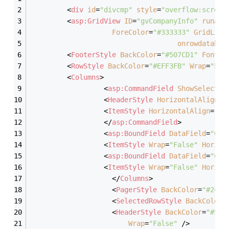
<
div
id
=
"divcmp"
style
=
"overflow:scroll
<
asp:GridView
ID
=
"gvCompanyInfo"
runat
=
ForeColor
=
"#333333"
GridLine
onrowdatabou
<
FooterStyle
BackColor
=
"#507CD1"
Font-B
<
RowStyle
BackColor
=
"#EFF3FB"
Wrap
=
"Fal
<
Columns
>
<
asp:CommandField
ShowSelectBu
<
HeaderStyle
HorizontalAlign
=
"
<
ItemStyle
HorizontalAlign
=
"Ce
</
asp:CommandField
>
<
asp:BoundField
DataField
=
"Com
<
ItemStyle
Wrap
=
"False"
Horizo
<
asp:BoundField
DataField
=
"Com
<
ItemStyle
Wrap
=
"False"
Horizo
</
Columns
>
<
PagerStyle
BackColor
=
"#2461
<
SelectedRowStyle
BackColor
=
<
HeaderStyle
BackColor
=
"#507
Wrap
=
"False"
 />