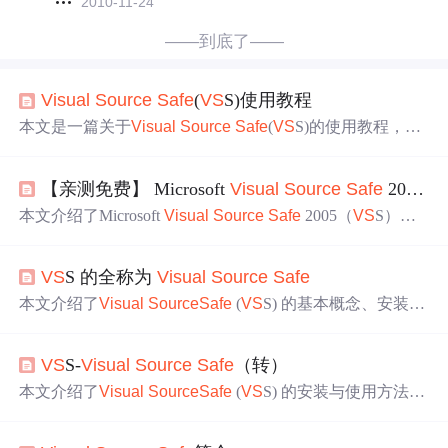
2010-11-24
——到底了——
Visual
Source
Safe
(
VS
S)使用教程
本文是一篇关于
Visual
Source
Safe
(
VS
S)的使用教程，详
细介绍了服务端和客户端的安装配置过程，以及如何连接
数据库、创建项目。适合初次接触
VS
S的读者进行学习。
【亲测免费】 Microsoft
Visual
Source
Safe
2005（
本文介绍了Microsoft
Visual
Source
Safe
2005（
VS
S）安
装包
下载
仓库。
VS
S 2005是微软开发的源代码管理工具，
具备版本控制和团队协作功能。通过该仓库提供的安装
VS
S 的全称为
Visual
Source
Safe
包，可在计算机上轻松部署，助力开发人员组织和维护代
码。项目
地址
为https://gitcode.com/Universal-Tool/d8c50。
本文介绍了
Visual
Source
Safe
(
VS
S) 的基本概念、安装步
骤、服务器配置及客户端使用方法。
VS
S是一款版本控制
系统，用于管理软件开发过程中的源代码和文档版本。文
VS
S-
Visual
Source
Safe
（转）
章详细描述了如何在Windows平台上安装和配置
VS
S服务
器及客户端，以及日常使用中的注意事项。
本文介绍了
Visual
Source
Safe
(
VS
S) 的安装与使用方法，
包括服务器与客户端的配置流程、基本概念如项目与工作
目录等，并提供了实际操作的步骤。