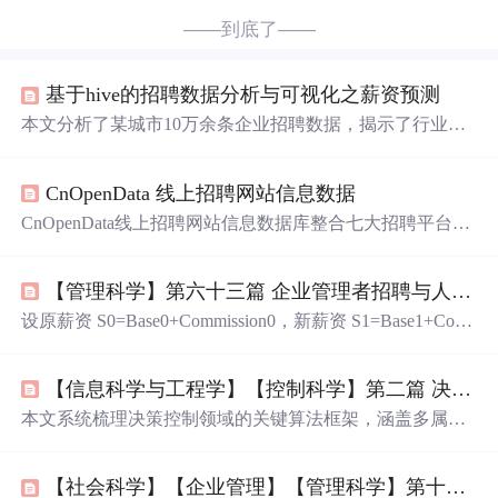
——到底了——
基于hive的招聘数据分析与可视化之薪资预测
本文分析了某城市10万余条企业招聘数据，揭示了行业、
公司
类型、岗位要求、薪资水平等关键信息，展示了数据
清洗、导入及可视化分析过程。
CnOpenData 线上招聘网站信息数据
CnOpenData线上招聘网站信息数据库整合七大招聘平台数
据，覆盖2014年至今的岗位、企业、薪资、技能要求等结
构化字段，支持劳动力市场趋势分析、人岗匹配研究及中
【管理科学】第六十三篇 企业管理者招聘与人才博弈战略03 如何更换总裁/副总裁/其他高管、董事、监事
小企业就业研究。数据具多源性、长时序、高频更新与文
本挖掘潜力，广泛应用于劳动经济学、教育政策与企业HR
设原薪资 S0​=Base0​+Commission0​，新薪资 S1​=Base1​+Com
决策。
mission1​，底薪降幅 ΔBase=Base0​−Base1​。设3年营收目标
R3year​，利润目标 P3year​，实际完成 Ractual​,Pactual​，完成
【信息科学与工程学】【控制科学】第二篇 决策控制与决策科学01
率 CR=Ractual​/R3year​。设轮岗区域 Regioni​，对赌目标 Tar
geti​（如营收增长30%），实际完成 Actuali​，完成率 CRi​=A
本文系统梳理决策控制领域的关键算法框架，涵盖多属性
ctuali​/Targeti​。若 CRi​<0.8，则不再续聘。
决策分析（MCDA）、马尔可夫决策过程（MDP）和行为
决策理论三大基础模型，并延伸至企业级决策场景，包括S
【社会科学】【企业管理】【管理科学】第十九篇 售前解决方案岗位的心术和心思心计和谋略01
hapley值协同分配、波特五力竞争分析、动态优化、风险