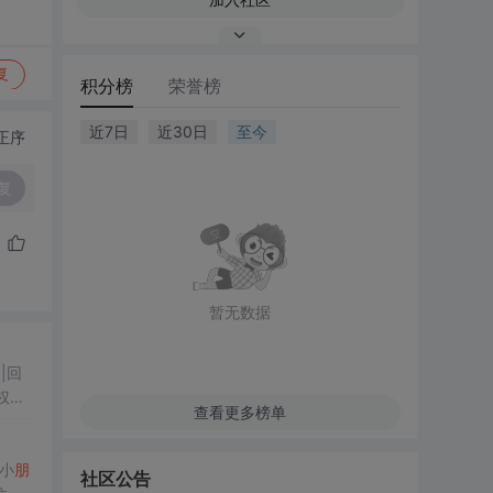
复
积分榜
荣誉榜
近7日
近30日
至今
正序
复
暂无数据
查看更多榜单
小
朋
社区公告