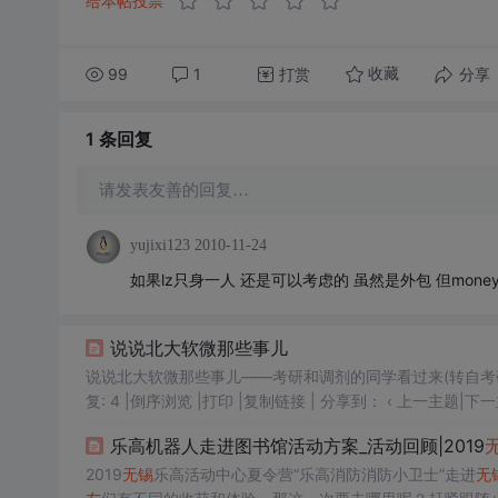
给本帖投票
99
1
打赏
分享
收藏
1 条
回复
请发表友善的回复…
yujixi123
2010-11-24
如果lz只身一人 还是可以考虑的 虽然是外包 但mon
说说北大软微那些事儿
说说北大软微那些事儿——考研和调剂的同学看过来(转自考研论坛） 说说北大软微那些事儿——考研和调剂的同学看过来 查
复: 4 |倒序浏览 |打印 |复制链接 | 分享到： ‹ 上一主题|下一主题 › 清韵qq 清韵qq 当前离线 在线时间6 小时最后登录2013-
0UID3394965 新手上路 新手上路, 积分 12,...
乐高机器人走进图书馆活动方案_活动回顾|2019
2019
无锡
乐高活动中心夏令营“乐高消防消防小卫士”走进
无