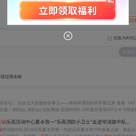
转发到动态
举报
写回
切换为时间
发表回
ey还过得去哈
看: 145 |回
6-6阅读权限1
无锡
乐高活动中心夏令营—“乐高消防小卫士”走进华清路中队...
锡
华清路中队2019乐高夏令营每一年的乐高夏令营户外探索之旅，都会让