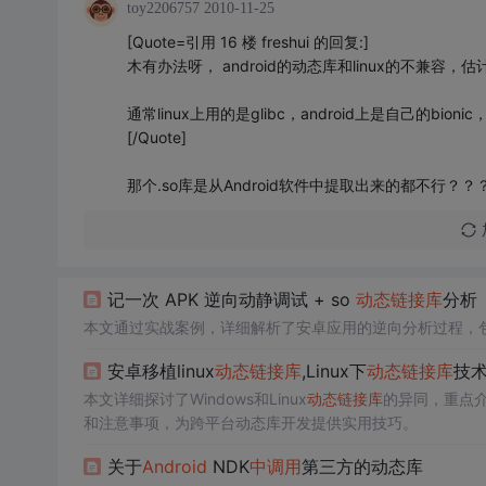
toy2206757
2010-11-25
[Quote=引用 16 楼 freshui 的回复:]
木有办法呀， android的动态库和linux的不兼容，
通常linux上用的是glibc，android上是自己的
[/Quote]
那个.so库是从Android软件中提取出来的都不行？？
记一次 APK 逆向动静调试 + so
动态链接库
分析
本文通过实战案例，详细解析了安卓应用的逆向分析过程，包括使
安卓移植linux
动态链接库
,Linux下
动态链接库
技
本文详细探讨了Windows和Linux
动态链接库
的异同，重点介绍
和注意事项，为跨平台动态库开发提供实用技巧。
关于
Android
NDK
中
调用
第三方的动态库