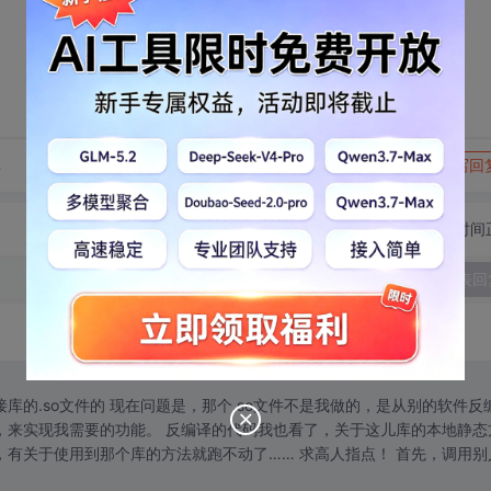
转发到动态
举报
享
写回
切换为时间
发表回
库的.so文件的 现在问题是，那个.so文件不是我做的，是从别的软件反
，来实现我需要的功能。 反编译的代码我也看了，关于这儿库的本地静态
个库的方法就跑不动了…… 求高人指点！ 首先，调用别人