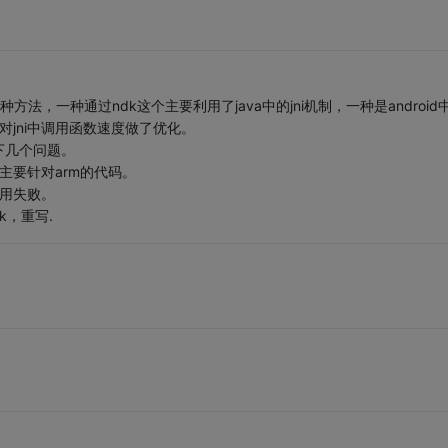
方法，一种通过ndk这个主要利用了java中的jni机制，一种是android
对jni中调用函数速度做了优化。
下几个问题。
主要针对arm的代码。
调用失败。
k，重写.