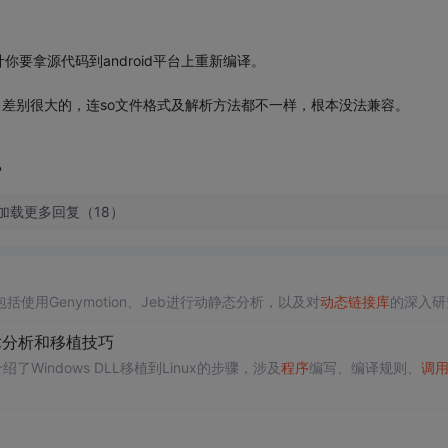
估计你要拿源代码到android平台上重新编译。
bionic，差别很大的，连so文件格式及解析方法都不一样，根本没法兼容。
？
加载更多回复（18）
用Genymotion、Jeb进行动静态分析，以及对
动态链接库
的深入研
术分析和移植技巧
了Windows DLL移植到Linux的步骤，涉及
程序
编写、编译规则、
调