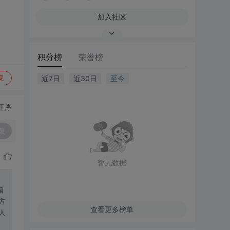
加入社区
积分榜
荣誉榜
复
近7日
近30日
至今
正序
复
暂无数据
编
方
查看更多榜单