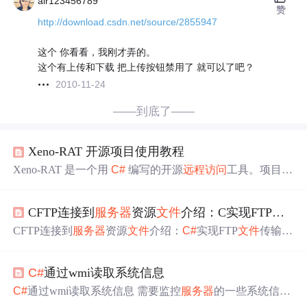
air123456789
赞
http://download.csdn.net/source/2855947
这个 你看看，我刚才弄的。
这个有上传和下载 把上传按钮禁用了 就可以了吧？
2010-11-24
——到底了——
Xeno-RAT 开源项目使用教程
Xeno-RAT 是一个用
C#
编写的开源
远程访问
工具。项目的
目录结构如下： ``` xeno-rat/ ├── client/ │ ├── xeno-rat-clie
nt/ │ └── ... ├── server/ │ ├── xeno-rat-server/ │ └── ... ├
CFTP连接到
服务器
资源
文件
介绍：C实现FTP
文件
── gitignore ├── LICENSE ├── README.md └── log...
CFTP连接到
服务器
资源
文件
介绍：
C#
实现FTP
文件
传输功
能 去发现同类优质开源项目:https://gitcode.com/ 在现代软件
开发中，
文件
传输是常见的需求之一。CFTP项目为此提供
C#
通过wmi读取系统信息
了一个完美的解决方案，它基于
C#
语言开发，实现了与FT
P
服务器
的稳定连接，支持
文件
的下载与上传。以下是关于
C#
通过wmi读取系统信息 需要监控
服务器
的一些系统信
CFTP项目的详细介绍。 项目介绍 CFTP项目是一个开源的
息，可以通过wmi接口进行数据读取： /// <summary> /// 获