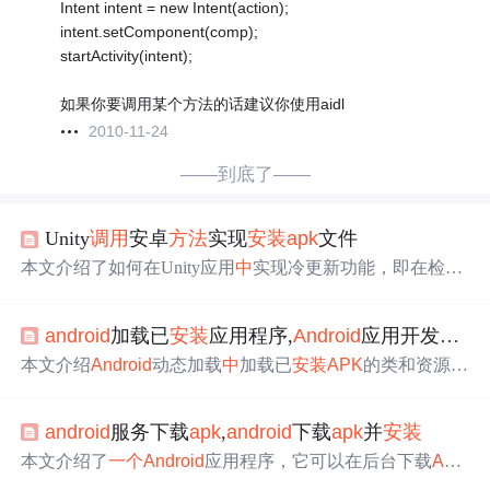
Intent intent = new Intent(action);
intent.setComponent(comp);
startActivity(intent);
如果你要调用某个方法的话建议你使用aidl
2010-11-24
——到底了——
Unity
调用
安卓
方法
实现
安装
apk
文件
本文介绍了如何在Unity应用
中
实现冷更新功能，即在检测
到服务器有新版本时下载并自动
安装
APK
。由于Unity本身
不支持直接
调用
安卓
安装
APK
的
方法
，需要通过
Android
S
android
加载已
安装
应用程序,
Android
应用开发提高系列——
tudio创建
一个
库模块，编写Java代码来实现这个功能。详
细步骤包括创建
Android
工程、导入Unity的classes.jar、编
本文介绍
Android
动态加载
中
加载已
安装
APK
的类和资源的
写
安装
APK
的Java代码、打包aar文件，以及在Unity
中
配置
方法
。目标是从当前
APK
调用
另
一个
已
安装
APK
的资源及
和
调用
aar包
中
的
方法
。
Activity。通过获取被
调用
应用的Context来获取资源和类，
android
服务下载
apk
,
android
下载
apk
并
安装
同时指出该
方法
虽获取资源方便，但存在被
调用
APK
需已
安装
、无法动态设置style等限制。
本文介绍了
一个
Android
应用程序，它可以在后台下载
APK
文件，并在完成下载后自动
安装
。通过设置权限，使用Htt