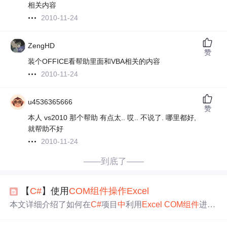
相关内容
2010-11-24
ZengHD
赞
装个OFFICE看帮助里面和VBA相关的内容
2010-11-24
u4536365666
赞
本人 vs2010 那个帮助 有点太.. 哎.. 不说了. 哪里都好,
就帮助不好
2010-11-24
——到底了——
【
C#
】使用
COM
组件
操作
Excel
本文详细介绍了如何在
C#
项目
中
利用
Excel
COM
组件
进行
高效
操作
，包括引用dll、基本对象认识、工作簿与工作表
的
操作
，以及单元格的各种设置，如颜色、字体、边框、