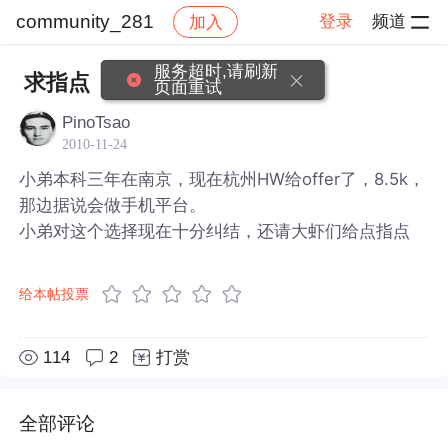
community_281
登录
频道
加入
帖子详情
社区
community_281
服务超时,请刷新
求指点
页面重试
PinoTsao
2010-11-24
小弟本科三年在南京，现在杭州HW给offer了，8.5k，
那边据说会做手机平台。
小弟对这个选择现在十分纠结，还请大虾们给点指点
给本帖投票
114
2
打赏
全部评论