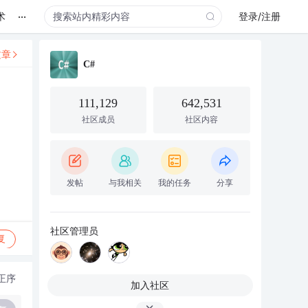
...
术
登录/注册
文章
C#
111,129
642,531
社区成员
社区内容
发帖
与我相关
我的任务
分享
社区管理员
复
正序
加入社区