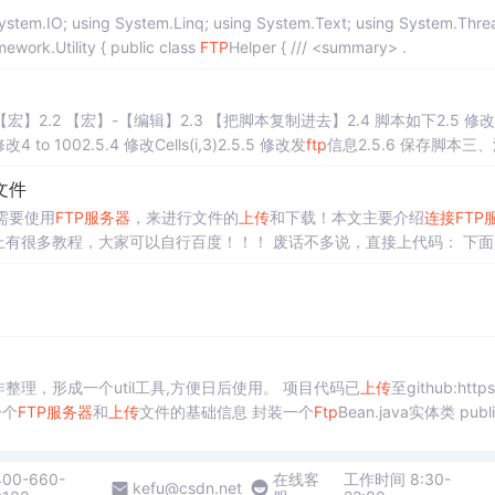
System.IO; using System.Linq; using System.Text; using System.Thre
g.Tasks; using System.Net; namespace PrintDBSQL.Framework.Utility { public class
FTP
Helper { /// <summary> .
2.2 【宏】-【编辑】2.3 【把脚本复制进去】2.4 脚本如下2.5 修
2.5.1 修改sheet名称和表格一致2.5.2 修改Cells(2,3)2.5.3 修改4 to 1002.5.4 修改Cells(i,3)2.5.5 修改发
ftp
信息2.5.6 保存脚本三
文件
需要使用
FTP
服务器
，来进行文件的
上传
和下载！本文主要介绍
连接
FTP
上有很多教程，大家可以自行百度！！！ 废话不多说，直接上代码： 下面
an.wxdemo.utils; import java.io....
整理，形成一个util工具,方便日后使用。 项目代码已
上传
至github:https:
一个
FTP
服务器
和
上传
文件的基础信息 封装一个
Ftp
Bean.java实体类 publi
400-660-
在线客
工作时间 8:30-
kefu@csdn.net