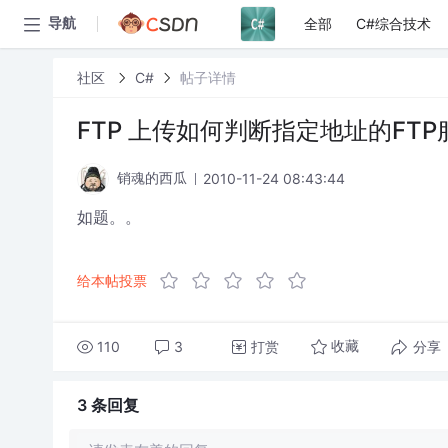
全部
C#综合技术
导航
社区
C#
帖子详情
FTP 上传如何判断指定地址的FT
2010-11-24 08:43:44
销魂的西瓜
如题。。
给本帖投票
110
3
打赏
分享
收藏
3 条
回复