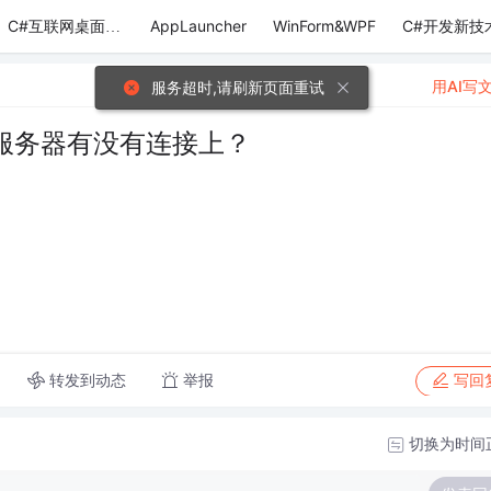
AppLauncher
WinForm&WPF
C#开发新技
C#互联网桌面应用
用AI写
服务超时,请刷新页面重试
P服务器有没有连接上？
转发到动态
举报
写回
切换为时间