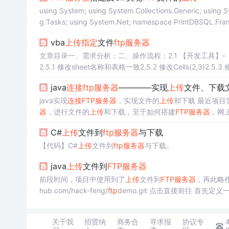
using System; using System.Collections.Generic; using 
vba
上传
指定
文件
ftp
服务器
文章目录一、需求分析：二、操作流程：2.1 【开发工具】-【宏】
上传
按钮效果图： 一、需求分析： 在exc...
java
连接
ftp
服务器
————实现
上传
文件、下载
java实现
连接
FTP
服务器
，实现文件的
上传
和下载 最近项目
器
，进行文件的
上传
和下载，至于如何搭建
FTP
服务器
，网
现
FTP
的
连接
、文件
上传
以及文件的下载代码： package com.soyu
C#
上传
文件到
ftp
服务器
与下载
【代码】C#
上传
文件到
ftp
服务器
与下载。
java
上传
文件到
FTP
服务器
前段时间，项目中使用到了
上传
文件到
FTP
服务器
，再此略作
hub.com/hack-feng/
ftp
demo.git 点击直接前往 首先定义
ss
Ftp
Bean { /** * 部分信息如果传空的话，默...
关于我
招贤纳
商务合
寻求报
协议专