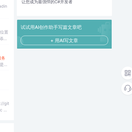
让您成为最强悍的C#开发者
adin
试试用AI创作助手写篇文章吧
改位置
、添加
+ 用AI写文章
服务
是实
//git
c cla