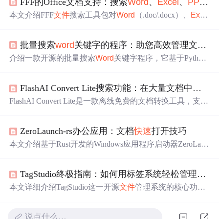
FFF的Office文档支持：搜索
Word
、
Excel
、
PPT
文
本文介绍FFF
文件
搜索工具包对
Word
（.doc/.docx）、
Exce
l
（.xls/.xlsx）和
PPT
（.
ppt
/.
ppt
x）文档的全文与元数据搜
索支持。涵盖安装配置、各格式搜索命令、Neovim/Rust/N
批量搜索
word
关键字的程序：助您高效管理文档资料
odeJS集成方法，以及通配符、元数据过滤、模板保存等高
级技巧。强调其高性能、高精度特性，适用于AI代理及多
介绍一款开源的批量搜索
Word
关键字程序，它基于Python
语言开发环境。
开发，用户选路径、输关键字就能
快速
搜索指定文档
内容
，支持多关键字查询，结果可导出为
Excel
或txt
文件
。适用
FlashAI Convert Lite搜索功能：在大量文档中
快速
于学术、法律、企业、教育等场景，能提升文档管理效
率。
FlashAI Convert Lite是一款离线免费的文档转换工具，支持
多种格式转换，如PDF、
Word
、
Excel
、
PPT
、HTML和
图片转为Markdown。它具备
快速
搜索功能，能够通过
文件
ZeroLaunch-rs办公应用：文档
快速
打开技巧
名、
内容
关键词、
文件
类型、大小、修改日期等进行筛
选，实现高效文档管理。此外，该工具还提供正则表达式
本文介绍基于Rust开发的Windows应用程序启动器ZeroLaun
搜索、批量转换脚本等高级功能，以及性能基准测试，确
ch-rs在办公文档
快速
打开中的核心应用。重点涵盖拼音模
保转换效率和质量。
糊匹配、自定义搜索路径配置、
文件
类型权重优化、多格
TagStudio终极指南：如何用标签系统轻松管理海量
式统一索引及智能历史排序等关键技术，显著提升
Word
、
Excel
、PDF等办公文档的检索与打开效率，实测效率提升
本文详细介绍TagStudio这一开源
文件
管理系统的核心功
达833%。
能，重点围绕其智能标签系统展开：支持多重名称、颜色
自定义、标签继承与分类；兼容图像、视频、文档、音频
说点什么…
及创意项目等全类型
文件
；提供布尔搜索、灵活元数据字