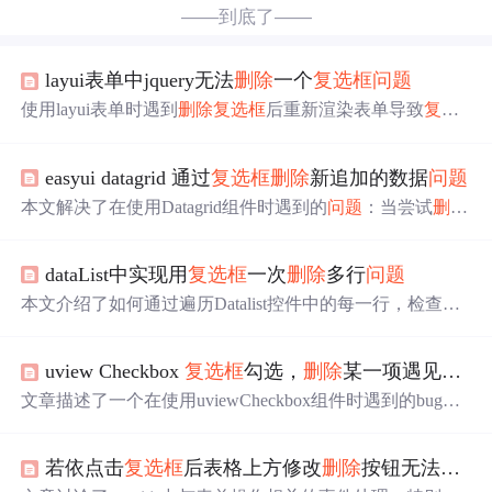
——到底了——
layui表单中jquery无法
删除
一个
复选框
问题
使用layui表单时遇到
删除
复选框
后重新渲染表单导致
复选
框
还原的
问题
，解决办法是同时
删除
渲染前后的标签。
easyui datagrid 通过
复选框
删除
新追加的数据
问题
本文解决了在使用Datagrid组件时遇到的
问题
：当尝试
删除
新追加但未保存的行时，使用$('#dg').datagrid('getChecked')
方法返回的数据不正确。通过去除idField配置项解决了该
dataList中实现用
复选框
一次
删除
多行
问题
问题
。
本文介绍了如何通过遍历Datalist控件中的每一行，检查
复
选框
是否被选中，并获取对应的主键ID进行
删除
操作的方
法。此过程涉及到循环迭代、对象查找和条件判断等基本
uview Checkbox
复选框
勾选，
删除
某一项遇见的bug，复用导致的
编程技能。
文章描述了一个在使用uviewCheckbox组件时遇到的bug，
当
删除
子任务时，原本被勾选的子任务3的选中状态消失。
问题
源于使用for循环的index作为key，改为使用每个子任
若依点击
复选框
后表格上方修改
删除
按钮无法使用
务的唯一ID后解决。这可能是由于Vue的列表复用机制导