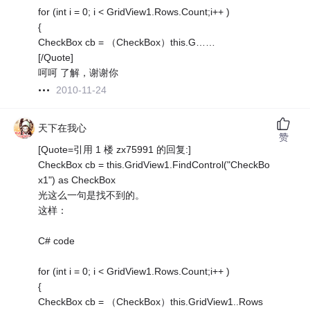
for (int i = 0; i < GridView1.Rows.Count;i++ )
{
CheckBox cb = （CheckBox）this.G……
[/Quote]
呵呵 了解，谢谢你
2010-11-24
天下在我心
赞
[Quote=引用 1 楼 zx75991 的回复:]
CheckBox cb = this.GridView1.FindControl("CheckBo
x1") as CheckBox
光这么一句是找不到的。
这样：
C# code
for (int i = 0; i < GridView1.Rows.Count;i++ )
{
CheckBox cb = （CheckBox）this.GridView1..Rows