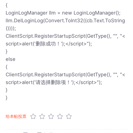
{
LoginLogManager llm = new LoginLogManager();
llm.DelLoginLog(Convert.ToInt32((cb.Text.ToString
())));
ClientScript.RegisterStartupScript(GetType(), "", "<
script>alert('删除成功！');</script>");
}
else
{
ClientScript.RegisterStartupScript(GetType(), "", "<
script>alert('请选择删除项！');</script>");
}
}
给本帖投票