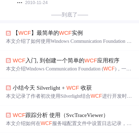
2010-11-24
——到底了——
【
WCF
】最简单的
WCF
实例
本文介绍了如何使用Windows Communication Foundation (
W
CF
)搭建本地及远程访问的服务，并演示了客户端如何进
行服务调用。
WCF
入门, 到创建一个简单的
WCF
应用程序
本文介绍Windows Communication Foundation (
WCF
)，一种
由微软提供的分布式应用程序框架。文章涵盖了
WCF
的基
本概念、特点和服务结构，并详细讲解了如何创建
WCF
服
小结今天 Silverlight +
WCF
收获
务，包括服务接口、实现类、数据合同、服务合同等内
容。
本文记录了作者初次使用Silverlight结合
WCF
进行开发时的
经验，包括数据库连接、IIS部署、clientaccesspolicy.xml配
置、权限设置等步骤。在Vista环境下，需要开启
WCF
HTT
WCF
跟踪分析 使用（SvcTraceViewer）
P Activation和Non-HTTP Activation功能，并解决了Service
1.svc调用失败的问题。此外，还提到了可能存在的Persente
本文介绍如何在
WCF
服务端配置文件中设置日志记录，包
r.xap问题。
括消息日志和活动跟踪，以便记录服务调用详情。通过配
置，可以记录整个消息内容，并指定跟踪日志的存放路