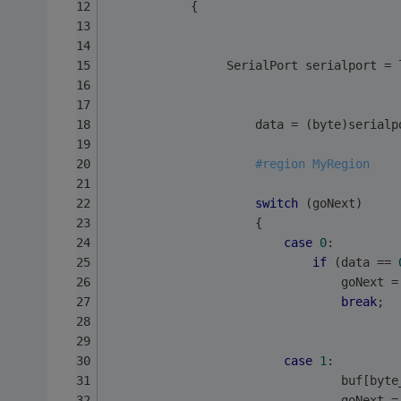
            {
                 SerialPort serialport = 
                     data = (byte)serialp
#region MyRegion
switch
 (goNext)
                     {
case
0
:
if
 (data == 
                                 goNext =
break
;
case
1
:
                                 buf[byte
                                 goNext =