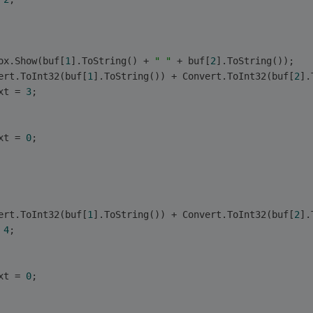
ox.Show(buf[
1
].ToString() + 
" "
 + buf[
2
].ToString());
ert.ToInt32(buf[
1
].ToString()) + Convert.ToInt32(buf[
2
].
xt = 
3
;
xt = 
0
;
ert.ToInt32(buf[
1
].ToString()) + Convert.ToInt32(buf[
2
].
 
4
;
xt = 
0
;