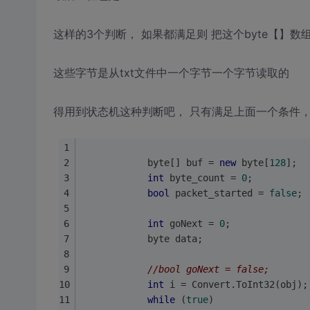
这样的3个判断， 如果都满足则 把这个byte【】数
这些字节是从txt文件中一个字节一个字节读取的
得用到状态机这种判断吧， 只有满足上面一个条件，
            byte[] buf = 
new
 byte[
128
];
int
 byte_count = 
0
;
bool
 packet_started = 
false
;
int
 goNext = 
0
;
            byte data;
//bool goNext = false;
int
 i = Convert.ToInt32(obj);
while
 (
true
)