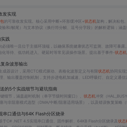
收发实现
包
的可靠收发实现。核心采用中断+环形缓冲区+
状态机
架构，解决粘包
/校验和/帧尾）与文本协议（换行符分帧、逗号分字段）的解析逻辑；涵盖
略，适用于工业控制、传感器通信等嵌入式场景。
构实践
句必须唯一且位于主循环顶端，以确保系统健康状态可监测、故障可暴露
始化等待、低功耗进入、硬延时等常见误操作场景。提出基于事件-
状态机
设计及主循环分层结构，强调所有外设驱动须内置超时机制，使看门狗真
现复杂波形输出
模式生成器设计，采用CTC模式驱动、表格化波形定义与有限
状态机
协同实现
le管理、输出覆盖控制机制，支持步进电机加减速、LED呼吸灯、自定义通信
策略。
2串口发送的5个实战细节与避坑指南
通信中的关键细节，涵盖超时机制（单字节级时间窗口）、
状态机
冲突（HAL_BUS
）、阻塞与非阻塞模式选型（DMA/中断/阻塞适用场景），以及错误恢复策略
略无关应用层描述，直击HAL库使用痛点。
5实现串口通信与64K Flash分区烧录
# .NET 4.5实现串口通信、固件解析、64KB Flash分区烧录及
状态