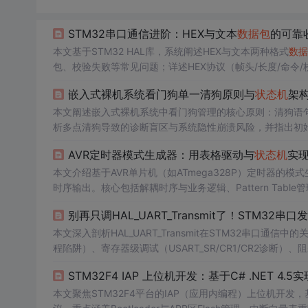
STM32串口通信进阶：HEX与文本
数据包
的可靠
本文基于STM32 HAL库，系统阐述HEX与文本两种格式
数据
包、校验失败等常见问题；详述HEX协议（帧头/长度/命令
收发优化、空闲中断应用、双模式自动识别及健壮性增强策
嵌入式裸机系统看门狗单一清狗原则与
状态机
架
本文阐述嵌入式裸机系统中看门狗管理的核心原则：清狗语
析多点清狗导致的诊断盲区与系统隐性崩溃风险，并指出初
阻塞架构方案，涵盖状态定义、超时统一管理、中断轻量化
AVR定时器模式生成器：用表格驱动与
状态机
实
为系统健壮性的诊断工具。
本文介绍基于AVR单片机（如ATmega328P）定时器的
时序输出。核心包括解耦时序与业务逻辑、Pattern Tab
等场景，并提供中断安全、PROGMEM存储、双缓冲等优化
别再只调HAL_UART_Transmit了！STM3
本文深入剖析HAL_UART_Transmit在STM32串口
程陷阱）、寄存器级调试（USART_SR/CR1/CR2诊断
位、时钟重置、物理层诊断）。内容聚焦嵌入式底层实现，忽
STM32F4 IAP 上位机开发：基于C# .NET 4.
本文聚焦STM32F4平台的IAP（应用内编程）上位机开发，基于C