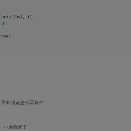
packet(buf, i);
 
0
;
reak;
了，不知道该怎么写条件
， 小弟急死了