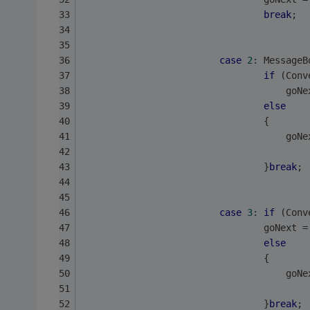
break
;
case
2
: MessageB
if
 (Conv
                                     goNe
else
                                 {
                                     goNe
                                 }
break
;
case
3
: 
if
 (Conv
                                 goNext =
else
                                 {
                                     goNe
                                 }
break
;