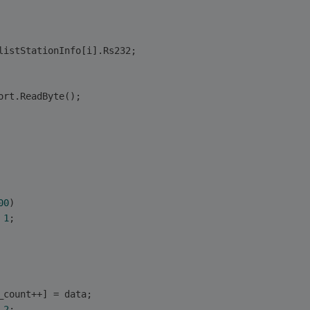
listStationInfo[i].Rs232;
ort.ReadByte();
00
)
 
1
;
_count++] = data;
 
2
;