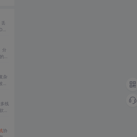
、丢
DMA
。分
的非
正成
复杂
波形
Y多线
（软复
机
协