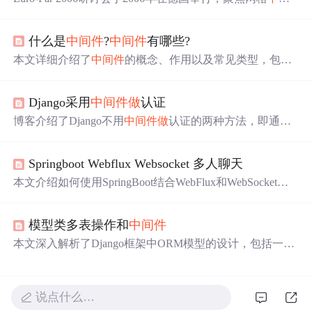
件
。会议主题广泛，涵盖分布式数据存储、信息管理等多
方面。约40人参会，Oracle专家
做
特邀报告。会议安排促
什么是
中间件
?
中间件
有哪些?
进交流，讨论亮点多，推动了学术交流、技术创新，提升
了行业影响力，为网格
中间件
研究奠定基础。
本文详细介绍了
中间件
的概念、作用以及常见类型，包括
Web服务器
中间件
、数据库
中间件
、消息
中间件
、缓存、
应用服务器、事务、安全、日志和监控等，强调了它们在
Django采用
中间件
做
认证
现代Web应用程序中的重要性及应用场景。
博客介绍了Django不用
中间件
做
认证的两种方法，即通过l
ogin_required在views.py和urls.py里
做
认证，但这两种方式
在系统全局认证时需在每个函数和url使用。还阐述了采用
Springboot Webflux Websocket 多人聊天
中间件
做
认证，包括
中间件
的作用及自定义
中间件
的步
骤，最后提醒配置时排除认证页面相关url。
本文介绍如何使用SpringBoot结合WebFlux和WebSocket实
现多人在线聊天功能，详细解析了Handler类处理消息的流
程，以及如何通过Redis Stream在分布式环境中实现消息的
模型类多表操作和
中间件
广播。
本文深入解析了Django框架中ORM模型的设计，包括一对
多、多对多关系的实现方式及其操作方法，同时详细介绍
了自定义
中间件
的创建与配置过程。
说点什么…