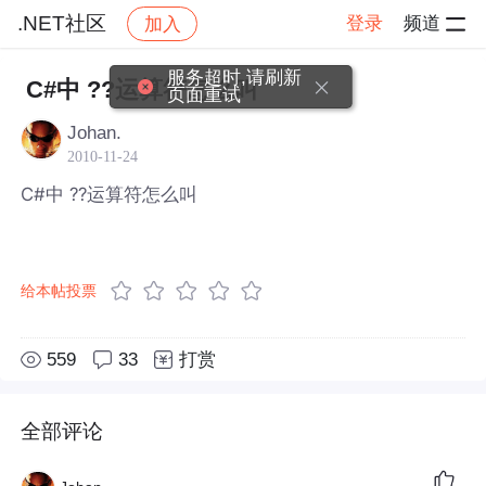
.NET社区
登录
频道
加入
帖子详情
社区
.NET社区
服务超时,请刷新
C#中 ??运算符怎么叫
页面重试
Johan.
2010-11-24
C#中 ??运算符怎么叫
给本帖投票
559
33
打赏
全部评论