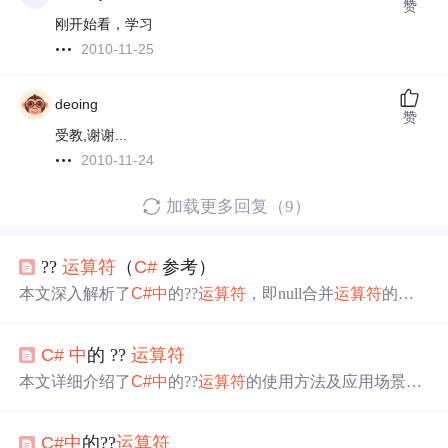
赞
刚开始看，学习
2010-11-25
deoing
赞
受教,谢谢...
2010-11-24
加载更多回复（9）
??
运算符
（
C#
参考）
本文深入解析了
C#
中
的??
运算符
，即null合并
运算符
的功
能与使用场景。当左操作数不为null时，??
运算符
返回左操
作数；反之则返回右操作数。文章通过实例演示了如何在
C#
中
的 ??
运算符
代码
中
有效利用??
运算符
处理可能为null的值，避免编译时
错误，并提供了一种优雅的处理可空类型的方式。
本文详细介绍了
C#
中
的??
运算符
的使用方法及应用场景。
当表达式为null时，该
运算符
会返回其后的默认值。此外，
还展示了如何结合throw语句使用此
运算符
来抛出Argument
C#
中
的??
运算符
NullException。