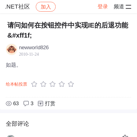
.NET社区
登录
频道
加入
帖子详情
社区
.NET社区
请问如何在按钮控件中实现IE的后退功能
&#xff1f;
newworld826
2010-11-24
如题。
给本帖投票
63
3
打赏
全部评论