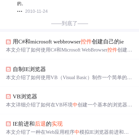
的。
2010-11-24
——到底了——
用C#和microsoft webbrowser
控件
创建自己的ie
本文介绍了如何使用C#和Microsoft WebBrowser
控件
创建一
个简单的IE浏览器。首先，通过VS.net 2003添加COM组件
到工具箱，然后将
控件
拖放到窗体上，并添加输入URL的
自制IE浏览器
TextBox和
实现
浏览
功能
的
按钮
。接着，通过编写事件函数
来
实现
浏览、首页、
后退
、前进、停止和刷新等操作。最
本文介绍了如何使用VB（Visual Basic）制作一个简单的IE
后，编译运行即可看到结果。
浏览器。首先加载VB，然后添加必要的
控件
，包括Micros
oft Internet Controls、Common Dialog Control和Windows Co
VB浏览器
mmon Controls。接着在窗体
中
布置WebBrowser组件、两个
Toolbar组件、Menu及StatusBar，并为Toolbar添加常用操作
本文详细介绍了如何在VB环境
中
创建一个基本的浏览器应
按钮
。通过编写代码
实现
后退
、前进、停止等基本
功能
。
用，并通过添加
功能
和优化代码
实现
了一个简洁的以IE为
最后，作者提到为了美观，可以添加ImageList组件来为Too
内核的浏览器。包括地址栏、前进、
后退
、刷新等常用
功
lbar添加图标。这是一个适合初学者上手的VB编程实践项
IE前进和
后退
的
实现
能
的
实现
。
目。
本文介绍了一种在Web应用程序
中
模拟IE浏览器前进和
后
退
功能
的方法，避免使用JavaScript的History.back()导致页