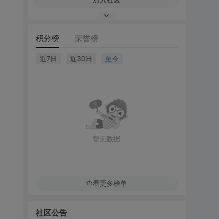
积分榜
荣誉榜
近7日
近30日
至今
暂无数据
查看更多榜单
社区公告