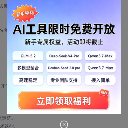
去新加坡
，先签三方协议
，其他待遇暂时记不清楚，明天问，好像还不错。
点迷茫。
技术这些。