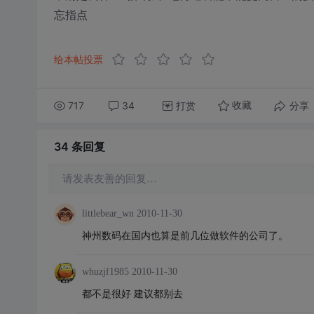
忘指点
给本帖投票
717
34
打赏
分享
收藏
34 条
回复
请发表友善的回复…
littlebear_wn
2010-11-30
神州数码在国内也算是前几位做软件的公司了。
whuzjf1985
2010-11-30
都不是很好 建议都别去