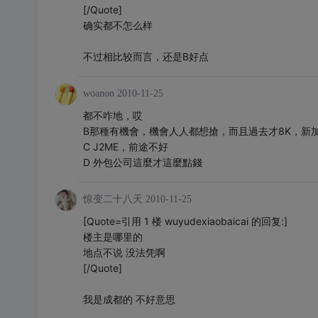
[/Quote]
确实都不怎么样
不过相比较而言，还是B好点
woanon
2010-11-25
都不咋地，哎
B那種有機會，機會人人都想搶，而且過去才8K，新
C J2ME，前途不好
D 外包公司這麼才這麼點錢
惊变二十八天
2010-11-25
[Quote=引用 1 楼 wuyudexiaobaicai 的回复:]
楼主是哪里的
地点不说 没法凭啊
[/Quote]
我是成都的 不好意思