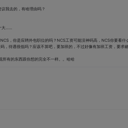
建议我去的，有啥理由吗？
个大……
NCS，你是应聘外包职位的吗？NCS工资可能没神码高，NCS你要看什
数码，待遇很低吗？应该不算吧，要加班的，不过好像有加班工资，要求
现所有的东西跟你想的完全不一样。。哈哈