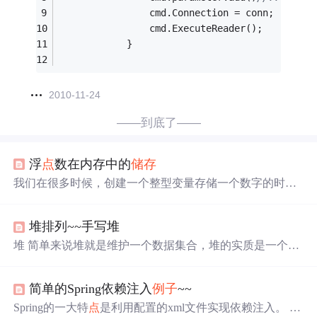
                cmd.Connection = conn;
                cmd.ExecuteReader();
            }
2010-11-24
——到底了——
浮
点
数在内存中的
储存
我们在很多时候，创建一个整型变量存储一个数字的时
候，使用%d的方法可以正常输出出来，但是当我们以%f等
的类型打印时就会发现输出的值，并不是我们存储的值，
堆排列~~手写堆
今天我们就围绕着这个问题来进行探讨。常⻅的浮
点
数：
3.14159、1E10等，浮
点
数家族包括： float、double、long d
堆 简单来说堆就是维护一个数据集合，堆的实质是一个二
ouble 类型。浮
点
数表⽰的范围： float.h 中定义。
叉树； 堆的性质：每个结
点
的值都大于或等于其左右孩子
结
点
的值，称为大顶堆；或者每个结
点
的值都小于或等于
简单的Spring依赖注入
例子
~~
其左右孩子结
点
的值，称为小顶堆。 附上图 嘿嘿~： 今天
我们说的小顶堆的堆排列介个问题（我才不会告诉你们我
Spring的一大特
点
是利用配置的xml文件实现依赖注入。 所