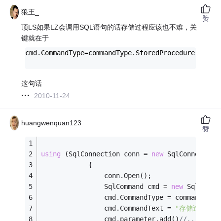
狼王_
赞
顶LS如果LZ会调用SQL语句的话存储过程应该也不难，关
键就在于
cmd.CommandType=commandType.StoredProcedure;
这句话
2010-11-24
huangwenquan123
赞
using
 (SqlConnection conn = 
new
 SqlConnection
            {
                conn.Open();
                SqlCommand cmd = 
new
 SqlComma
                cmd.CommandType = commandType
                cmd.CommandText = 
"存储过程名称
                cmd.parameter.add()
//...