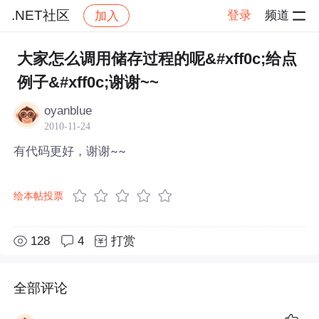
.NET社区
登录
频道
加入
帖子详情
社区
.NET社区
大家怎么调用储存过程的呢&#xff0c;给点
例子&#xff0c;谢谢~~
oyanblue
2010-11-24
有代码更好，谢谢~~
给本帖投票
128
4
打赏
全部评论