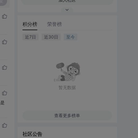
复
积分榜
荣誉榜
近7日
近30日
至今
暂无数据
都是
查看更多榜单
社区公告