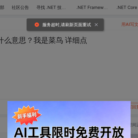
部
社区公告
.NET Core
寻找 .NET 技术达人
.NET Framework
用AI写
服务超时,请刷新页面重试
什么意思？我是菜鸟 详细点
转发到动态
举报
写回
切换为时间