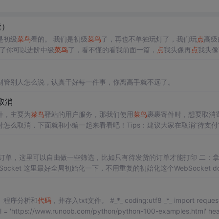
读）
是初级
菜鸟
看的。 我们是初级
菜鸟
了，再也不单独玩灯了，我们玩
点
高级
了你可以进阶中级
菜鸟
了，看不懂的看我前面一篇，
点
我头像再
点
我头像
器持续鸣叫，等待松开，如果松开重新开始。 #include <reg52.h>.
别管别人怎么说，认真干好每一件事，你离高手就不远了。
取消
件，主要为
菜鸟
驿站的用户服务，那我们使用
菜鸟
裹裹寄件时，想要取消
付怎么取消，下面就和小编一起来看看吧！Tips：建议大家在取消“待支付
丢失；包裹已经被快递员取走的用户，可以先练习取件快递员，然后协商
目、程序分析和
代码
，并存入txt文件。 #_*_ coding:utf8 _*_ import requests fr
1、获取链接，解析链接 url = 'https://www.runoob.com/python/python-100-examples.html' he