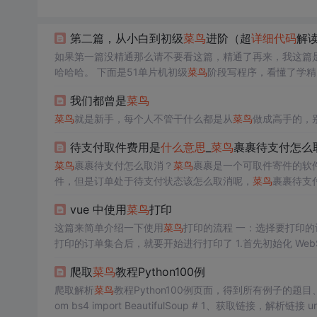
第二篇，从小白到初级
菜鸟
进阶（超
详细
代码
解
如果第一篇没精通那么请不要看这篇，精通了再来，我这篇
哈哈哈。 下面是51单片机初级
菜鸟
阶段写程序，看懂了学精
原创自己找。 循环十次led闪烁，检测按键是否按下，如果按下蜂鸣
我们都曾是
菜鸟
菜鸟
就是新手，每个人不管干什么都是从
菜鸟
做成高手的，
待支付取件费用是
什么意思
_
菜鸟
裹裹待支付怎么
菜鸟
裹裹待支付怎么取消？
菜鸟
裹裹是一个可取件寄件的软
件，但是订单处于待支付状态该怎么取消呢，
菜鸟
裹裹待支
前，确保自己寄出包裹在自己手上，避免订单取消但是包裹
vue 中使用
菜鸟
打印
方将包裹归还，或者自己前往
菜鸟
驿站...
这篇来简单介绍一下使用
菜鸟
打印的流程 一：选择要打印的订单，这里可以自由做一些筛选，比如只有待发货的订单才能打印 二：拿到要
打印的订单集合后，就要开始进行打印了 1.首先初始化 WebSocket 这里最好全局初始化一下，不用重复的初始化这个WebSocket doCon
nect() { var that=this; t...
爬取
菜鸟
教程Python100例
爬取解析
菜鸟
教程Python100例页面，得到所有例子的题
om bs4 import BeautifulSoup # 