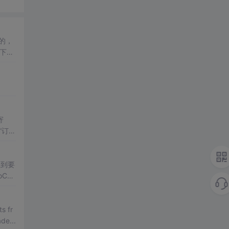
的，
下的
..
寄
”订单
让对
ade...