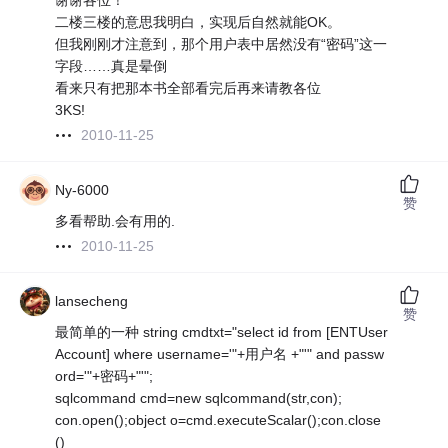
谢谢各位！
二楼三楼的意思我明白，实现后自然就能OK。
但我刚刚才注意到，那个用户表中居然没有“密码”这一
字段……真是晕倒
看来只有把那本书全部看完后再来请教各位
3KS!
2010-11-25
Ny-6000
赞
多看帮助.会有用的.
2010-11-25
lansecheng
赞
最简单的一种 string cmdtxt="select id from [ENTUser
Account] where username='"+用户名 +"'" and passw
ord='"+密码+"'";
sqlcommand cmd=new sqlcommand(str,con);
con.open();object o=cmd.executeScalar();con.close
()