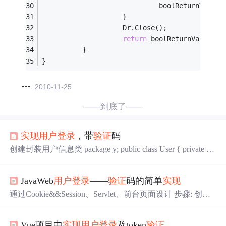
                             boolReturnValue 
                    } 
                    Dr.Close();
return
 boolReturnValue;
          }
} 
2010-11-25
——到底了——
实现
用户登录
，带
验证
码
创建封装用户信息类 package y; public class User { private Str
ing username; private String password; public String getUserna
me() { return username; } public void setUsername(String usern
JavaWeb
用户登录
——
验证
码的简单
实现
ame) { thi...
通过Cookie&&Session、Servlet、前台页面设计 步骤: 创建
一个CheckCodeServlet.java用于生成随机的四位字符并使用
session发送给html @WebServlet("/checkCode") public class C
Vue项目中
实现
用户登录
及token
验证
heckCodeServlet extends HttpServlet { public void doGet(Ht...