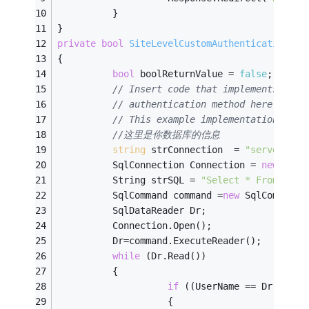
          }
}
private
bool
SiteLevelCustomAuthenticationMet
{
bool
 boolReturnValue = 
false
;
// Insert code that implements a si
// authentication method here.
// This example implementation alwa
//这里是你数据库的信息
string
 strConnection  = 
"server=dtp
          SqlConnection Connection = 
new
 SqlC
          String strSQL = 
"Select * From Empl
          SqlCommand command =
new
 SqlCommand(
          SqlDataReader Dr;
          Connection.Open();
          Dr=command.ExecuteReader();
while
 (Dr.Read())
          { 
if
 ((UserName == Dr[
"name
                    {