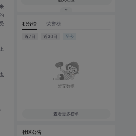
来
的
受
积分榜
荣誉榜
近7日
近30日
至今
上
也
暂无数据
，
查看更多榜单
社区公告