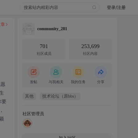
登录/注册
文章
community_281
701
253,699
社区成员
社区内容
发帖
与我相关
我的任务
分享
不愿
生
其他
技术论坛（原bbs）
你要
，
社区管理员
颖
加入社区