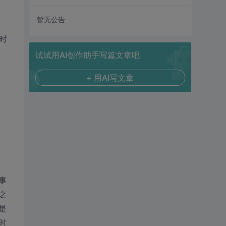
暂无公告
时
试试用AI创作助手写篇文章吧
+ 用AI写文章
事
之
是
时