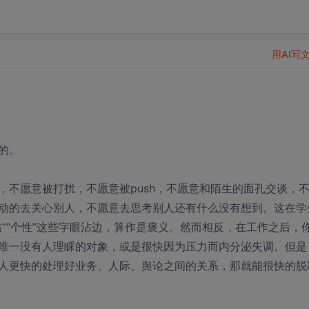
用AI写
的。
，不愿意被打扰，不愿意被push，不愿意和陌生的面孔交谈，
动的去关心别人，不愿意去思考别人还有什么没有想到。这在学
”“个性”这些字眼沾边，算作是褒义。然而相反，在工作之后，
唯一没有人理睬的对象，或是很快因为压力而内分泌失调。但是
人更快的处理好业务、人际、舆论之间的关系，那就能很快的脱