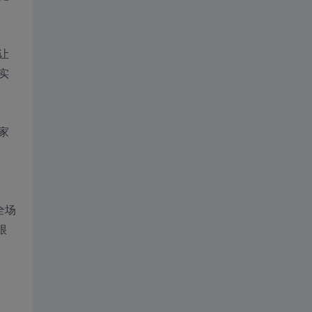
让
实
家
全场
很