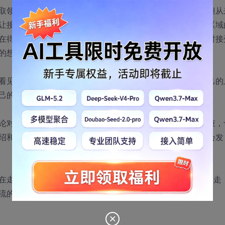
取领导的话语，消极的待命，很死的完成上级交给的事情，但从
让接下来的别人的工作更加容易上手。而敢于打破这个舒适区域
在得到上级认可和指点之后把手头的工作尽快的完成，并随时接
的想法说出来，这是典型的前者）
看见，继续自己的工作。殊不知新来的同事不久就变成了自己的
己的关系。
论对方的言语；如果这个桌子上没有人发言，那直到用餐结束，
绍和闲谈，这看起来很困难，有时候会有失面子，但往往你会发
在走出校园的同时就要在工作上把校园中的“随意性”从身边赶走
流的准备。