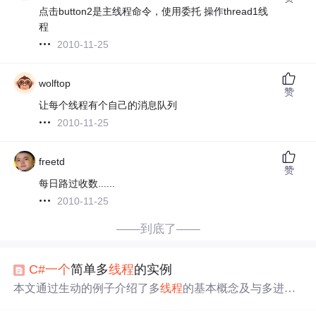
点击button2是主线程命令，使用委托 操作thread1线
程
2010-11-25
wolftop
赞
让每个线程有个自己的消息队列
2010-11-25
freetd
赞
每日路过收数......
2010-11-25
——到底了——
C#
一个
简单多
线程
的实例
本文通过生动的例子介绍了多
线程
的基本概念及与多进程
的区别，演示了如何使用
C#
实现单
线程
、双
线程
及三
线程