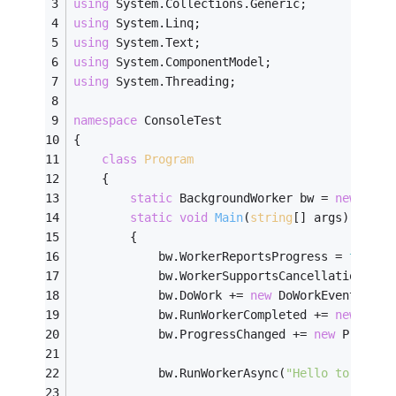
using
 System.Collections.Generic;
using
 System.Linq;
using
 System.Text;
using
 System.ComponentModel;
using
 System.Threading;
namespace
 ConsoleTest
{
class
Program
    {
static
 BackgroundWorker bw = 
new
 Back
static
void
Main
(
string
[] args)
        {
            bw.WorkerReportsProgress = 
true
;
            bw.WorkerSupportsCancellation = 
t
            bw.DoWork += 
new
 DoWorkEventHandl
            bw.RunWorkerCompleted += 
new
 RunW
            bw.ProgressChanged += 
new
 Progres
            bw.RunWorkerAsync(
"Hello to worke