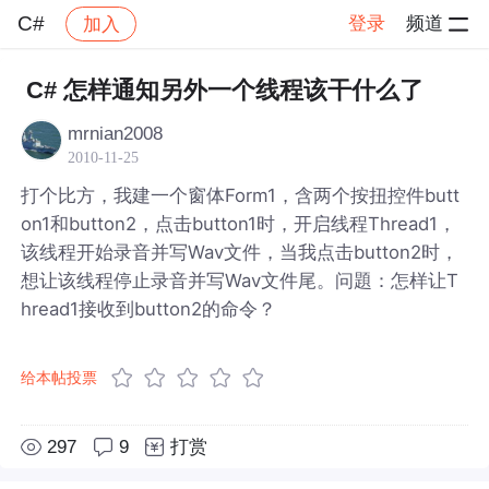
C#
登录
频道
加入
帖子详情
社区
C#
C# 怎样通知另外一个线程该干什么了
mrnian2008
2010-11-25
打个比方，我建一个窗体Form1，含两个按扭控件butt
on1和button2，点击button1时，开启线程Thread1，
该线程开始录音并写Wav文件，当我点击button2时，
想让该线程停止录音并写Wav文件尾。问題：怎样让T
hread1接收到button2的命令？
给本帖投票
297
9
打赏