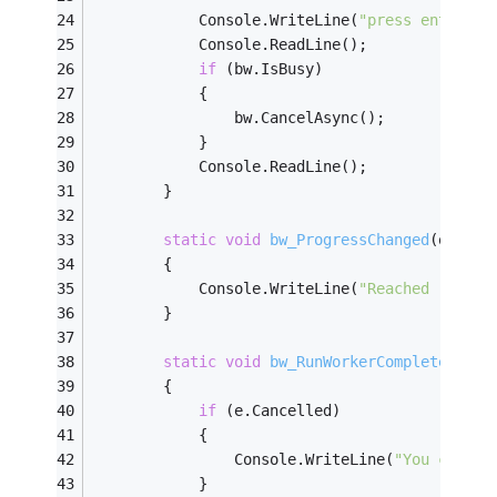
            Console.WriteLine(
"press enter in
            Console.ReadLine();
if
 (bw.IsBusy)
            {
                bw.CancelAsync();
            }
            Console.ReadLine();
        }
static
void
bw_ProgressChanged
(object
        {
            Console.WriteLine(
"Reached "
 + e.
        }
static
void
bw_RunWorkerCompleted
(obj
        {
if
 (e.Cancelled)
            {
                Console.WriteLine(
"You cancel
            }