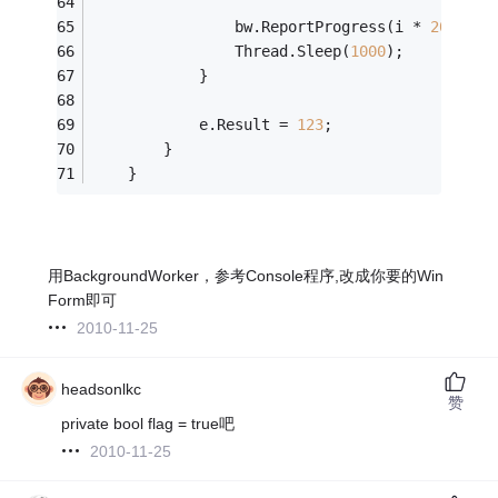
                bw.ReportProgress(i * 
20
);
                Thread.Sleep(
1000
);
            }
            e.Result = 
123
;
        }
    }
用BackgroundWorker，参考Console程序,改成你要的Win
Form即可
2010-11-25
headsonlkc
赞
private bool flag = true吧
2010-11-25