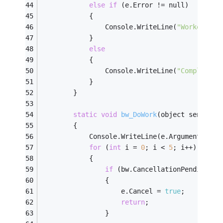
else
if
 (e.Error != null)
            {
                Console.WriteLine(
"Worker exc
            }
else
            {
                Console.WriteLine(
"Complete -
            }
        }
static
void
bw_DoWork
(object sender, 
        {
            Console.WriteLine(e.Argument.ToSt
for
 (
int
 i = 
0
; i < 
5
; i++)
            {
if
 (bw.CancellationPending)
                {
                    e.Cancel = 
true
;
return
;
                }