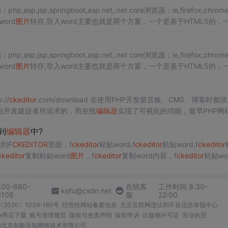
hp,asp,jsp,springboot,asp.net,.net core浏览器：ie,firefox,chrom
,word
图片
转存,导入word主要也就是两个方案，一个是基于HTML5的，
一点，本质是对谷歌浏览器Chrome的API依赖。
hp,asp,jsp,springboot,asp.net,.net core浏览器：ie,firefox,chrom
,word
图片
转存,导入word主要也就是两个方案，一个是基于HTML5的，
一点，本质是对谷歌浏览器Chrome的API依赖。
://
ckeditor
.com/download 在使用PHP开发留言板、CMS、博客时都
站开发建设者所追求的，而在线
编辑器
实现了可视化的功能，最早PHP网
类似于WORD的在线
编辑器
，今天和大家介绍的是老牌在线
编辑器
F
ckedit
到
编辑器
中?
到F
CKEDITOR
里面，f
ckeditor
粘贴word,f
ckeditor
粘贴word,f
ckeditor
ckeditor
复制粘贴word
图片
，f
ckeditor
复制word内容，f
ckeditor
粘贴wo
f
ckeditor
编辑器
，f
ckeditor
编辑器
复制word
图片
自动上传，
400-660-
在线客
工作时间 8:30-
kefu@csdn.net
0108
服
22:00
2020〕1039-165号
经营性网站备案信息
北京互联网违法和不良信息举报中心
me商店下载
账号管理规范
版权与免责声明
版权申诉
出版物许可证
营业执照
026北京创新乐知网络技术有限公司