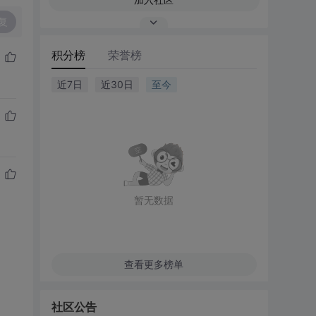
复
积分榜
荣誉榜
近7日
近30日
至今
暂无数据
查看更多榜单
社区公告