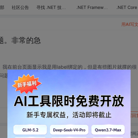
部
社区公告
.NET Core
寻找 .NET 技术达人
.NET Framework
用AI写
问题。非常的急
片。我在前台页面显示我是用label绑定的，但是有些图片就撑的很
问题怎么解决！！！！
转发到动态
举报
写回
切换为时间