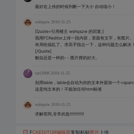
最好在上传的时候判断一下大小 自动缩小！
wshqszw
2010-11-25
[Quote=引用楼主 wshqszw 的回复:]
我用FCKeditor上传一段内容，里面有文字，有图
布局给搞乱了。求高手指点一下，这种问题怎么解决
[/Quote]
貌似还是一样的- - 图片撑的好大。
rart2008
2010-11-25
别用lable，lable会自动为你的文本外面加一个<span>，
这是纯文本的！不能加任何html标签
wshqszw
2010-11-25
求解答阿,非常的急!!!!!!!!!!!!
F
CKEDITOR
编辑器
复制粘贴
图片
上传