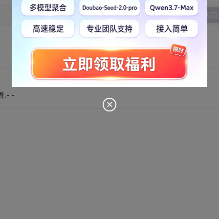
发表回
- -