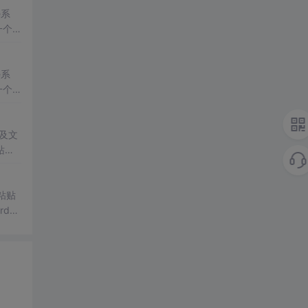
e系
一个
e系
一个
涉及文
站开
or
在
粘贴
rd
图