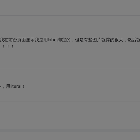
片。我在前台页面显示我是用label绑定的，但是有些图片就撑的很大，然后
！！！！
用literal！