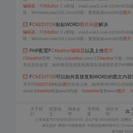
编辑器
：F
CKEditor
2.x前端：vue2,vue3,vue-cli,html5后端：p
统：Windows,macOS,Linux功能：复制粘贴word内容
图片
是基于插件的。HTML5的方案技术实现方面比插件要稍微简单
F
CKEDITOR
粘贴WORD
图片
问题
解决
编辑器
：F
CKEditor
2.x前端：vue2,vue3,vue-cli,html5后端：p
统：Windows,macOS,Linux功能：复制粘贴word内容
图片
是基于插件的。HTML5的方案技术实现方面比插件要稍微简单
PHP配置F
CKeditor
编辑器
以及上传
图片
F
CKeditor
官网：http://
ckeditor
.com/ F
CKeditor
下载：http
本信息的处理，如何将信息优美地展现在读者面前是PHP网
发者都是使用UBB来实现文本信息的展现功能，之后出现了
F
CKEDITOR
可以如何直接复制WORD的图文内容
PHP环境中安装配置与使用方法说明。开启F
ckeditor
上
关于F
CKEDITOR
粘贴
图片
自动上传，如何将WORD公式粘贴
word,f
ckeditor
粘贴word内容，f
ckeditor
复制word
图片
，f
片
，复制word
图片
粘贴到f
ckeditor
，从word复制
图片
粘贴到
关于我
招贤纳
商务合
寻求报
协议专
们
士
作
道
区
公安备案号11010502030143
京ICP备19004658号
京网文〔
家长监护
网络110报警服务
中国互联网举报中心
Chro
©1999-2