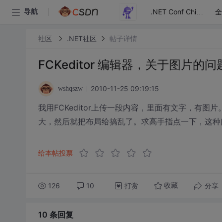
全
导航
.NET Conf China
社区
.NET社区
帖子详情
FCKeditor 编辑器，关于图片的
2010-11-25 09:19:15
wshqszw
我用FCKeditor上传一段内容，里面有文字，有图
大，然后就把布局给搞乱了。求高手指点一下，这种
给本帖投票
126
10
打赏
分享
收藏
10 条
回复