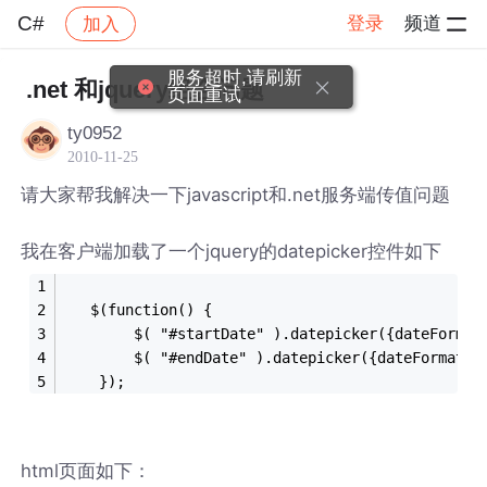
C#
登录
频道
加入
帖子详情
社区
C#
服务超时,请刷新
.net 和jquery组合问题
页面重试
ty0952
2010-11-25
请大家帮我解决一下javascript和.net服务端传值问题
我在客户端加载了一个jquery的datepicker控件如下
   $(function() {
	});
html页面如下：