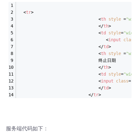
<
tr
>
<
th
style
 =
"widt
</
th
>
<
td
style
=
"width
<
input
class
=
</
td
>
<
th
style
 =
"widt
                                终止日期
</
th
>
<
td
style
=
"width
<
input
class
=
"co
</
td
>
</
tr
>
服务端代码如下：