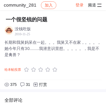
community_281
登录
频道
加入
帖子详情
社区
community_281
一个很坚锐的问题
没钱吃饭
2010-11-25
长期和我舅妈呆在一起。。。我舅又不在家，。。。，
她今年只有30........我潜意识里想。。。。。，我是不
是禽兽？
给本帖投票
375
31
打赏
全部评论