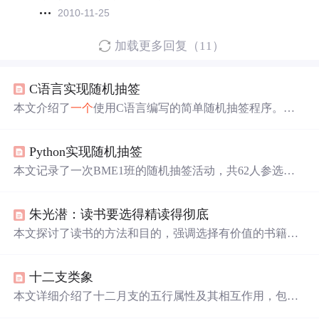
2010-11-25
加载更多回复（11）
C语言实现随机抽签
本文介绍了
一个
使用C语言编写的简单随机抽签程序。该
程序适用于特定班级的活动抽签，通过随机数生成器从预
定义的学生名单中抽取指定数量的学生。程序包括学生名
Python实现随机抽签
单的定义、随机数种子初始化、重复检查机制以及抽签结
果展示。
本文记录了一次BME1班的随机抽签活动，共62人参选，
通过Python实现，公平公正公开地产生了指定数量的幸运
儿，包括参与者名单和抽签过程。
朱光潜：读书要选得精读得彻底
本文探讨了读书的方法和目的，强调选择有价值的书籍深
入阅读的重要性，并提出了有效的读书策略，包括精读、
笔记和围绕主题组织知识。
十二支类象
本文详细介绍了十二月支的五行属性及其相互作用，包括
各月支的特性、与其他干支的关系，以及在不同组合下的