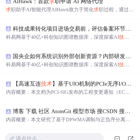
AIHawk：首款
求
职申请 AI 网络代理
求
职助手AI智能代理AIHawk致力于简化
求
职过程，通过自
动化职位申请流程。借助人工智能，它能够帮助用户以定
制化的方式申请多个职位。
科技成果转化项目进场交易前，评估备案环节需要准备哪些材料？.docx
科易网基于40亿+科创知识图谱数据库，深度探索AI
技术
在
技术
转移、成果转化、
技术
经纪、知识产权、产业创
新、科技招商等垂直领域的多样化应用场景，研究科技创
国央企如何系统识别外部创新资源？内部研发体系完善，但对外部高校、中小科技企业
新领域的AI+数智化解决方案，推动科技创新与产业创新
智能化发展。
科易网基于40亿+科创知识图谱数据库，深度探索AI
技术
在
技术
转移、成果转化、
技术
经纪、知识产权、产业创
新、科技招商等垂直领域的多样化应用场景，研究科技创
【高速互连
技术
】基于UIO机制的PCIe无序I/O扩展：多路径架构下内存请
新领域的AI+数智化解决方案，推动科技创新与产业创新
智能化发展。
内容概要：本文档为PCI-SIG发布的工程变更通知（EC
N），介绍了名为“无序输入/输出（Unordered I/O, UIO）”
的新功能，旨在解决传统PCI/PCIe架构中严格的顺序传输
博客 下载 社区 AtomGit 模型市场 搜CSDN 搜索 AI 搜索 会员中心 创作中心 基于DPWMA调制与正负序分离的ANPC三电平并网逆变器前馈控制策略研究（Simulink仿真实现）
规则对多路径拓扑和高性能IO系统的限制。UIO基于Flit模
式，定义了一套新的TLP（事务层包）
类
型和规则，允许
内容概要：本文研究了基于DPWMA调制与正负序分离的
请
求
方（Requester）自主管理数据顺序，支持多路径路
ANPC三电平并网逆变器前馈控制策略，旨在解决传统三
由、提升系统效率并兼容现有生产者-消费者模型。文档详
电平逆变器存在的谐波含量高、电网不平衡工况适应性差
细说明了UIO
说点什么…
及动态响应速度不足等问题。通过采用有源中点箝位（AN