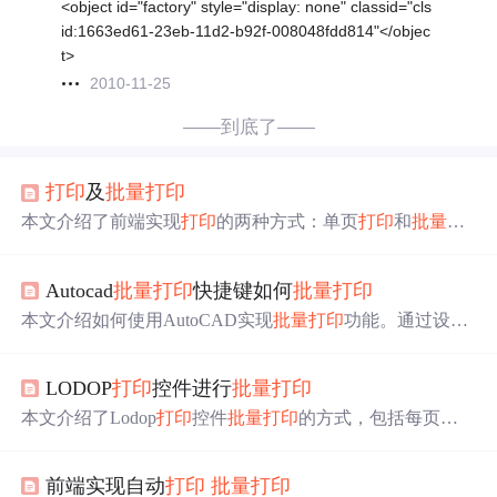
<object id="factory" style="display: none" classid="cls
id:1663ed61-23eb-11d2-b92f-008048fdd814"</objec
t>
2010-11-25
——到底了——
打印
及
批量
打印
本文介绍了前端实现
打印
的两种方式：单页
打印
和
批量
打
印
。通过引入JS文件并调用window.print()方法，可以轻松
实现单页
打印
。对于
批量
打印
，文章提出了获取复选框
Autocad
批量
打印
快捷键如何
批量
打印
值，通过同步请求获取页面内容，存储于隐藏div，然后替
换body内容进行
打印
的思路，并展示了相关HTML和JS代
本文介绍如何使用AutoCAD实现
批量
打印
功能。通过设置
码片段。
打印
参数，选择
打印
范围，并利用
批量
打印
功能，可以高
效地完成大量图纸的
打印
任务。
LODOP
打印
控件进行
批量
打印
本文介绍了Lodop
打印
控件
批量
打印
的方式，包括每页内
容相同和不同的
打印
方法，还给出了使用建议，如相同内
容可设份数，不同内容可多任务、任务中分页或组合分
前端实现自动
打印
批量
打印
组。同时介绍了Lodop
打印
语句基本结构及不同
打印
设置