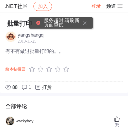
.NET社区
登录
频道
加入
帖子详情
社区
.NET社区
服务超时,请刷新
批量打印
页面重试
yangshangqi
2010-11-25
有不有做过批量打印的。。
给本帖投票
88
1
打赏
全部评论
wackyboy
赞