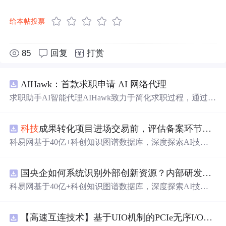
给本帖投票
85
回复
打赏
AIHawk：首款求职申请 AI 网络代理
求职助手AI智能代理AIHawk致力于简化求职过程，通过自
动化职位申请流程。借助人工智能，它能够帮助用户以定
制化的方式申请多个职位。
科技
成果转化项目进场交易前，评估备案环节需要准备哪些材料？.docx
科易网基于40亿+科创知识图谱数据库，深度探索AI技术
在技术转移、成果转化、技术经纪、知识产权、产业创
新、
科技
招商等垂直领域的多样化应用场景，研究
科技
创
国央企如何系统识别外部创新资源？内部研发体系完善，但对外部高校、中小
新领域的AI+数智化解决方案，推动
科技
创新与产业创新
智能化发展。
科易网基于40亿+科创知识图谱数据库，深度探索AI技术
在技术转移、成果转化、技术经纪、知识产权、产业创
新、
科技
招商等垂直领域的多样化应用场景，研究
科技
创
【高速互连技术】基于UIO机制的PCIe无序I/O扩展：多路径架构下内存请求的高性能传输与排序控制方案设计
新领域的AI+数智化解决方案，推动
科技
创新与产业创新