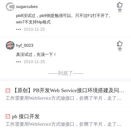
sugarcubes
赞
pb8没试过，pb9倒是勉强可以。只不过F1打不开了。
win7不支持hlp格式
2010-11-25
hyf_0023
赞
真没试过，先顶一下！
2010-11-25
——到底了——
【原创】PB开发Web Service接口环境搭建及问题解决
工作需要用WebService方式做接口，折腾了半月，走了无
数弯路，才初见眉目。为了避免坚守PB开发的老中青同学
们以后遇到同样的问题，在此做个简要总结。 ——by
pb 接口开发
nocry115/泥草鞋前言： 无论哪种接口，无非2类：①
开发入口，接收对方输出接口数据；②开发出口，以对方
工作需要用WebService方式做接口，折腾了半月，走了无
要求接口格式输出数据。对于WebService接口来说，第1种
数弯路，才初见眉目。为了避免坚守PB开发的老中青同学