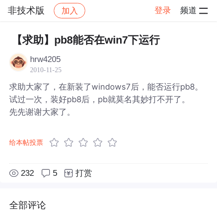
非技术版
登录
频道
加入
帖子详情
社区
非技术版
【求助】pb8能否在win7下运行
hrw4205
2010-11-25
求助大家了，在新装了windows7后，能否运行pb8。
试过一次，装好pb8后，pb就莫名其妙打不开了。
先先谢谢大家了。
给本帖投票
232
5
打赏
全部评论