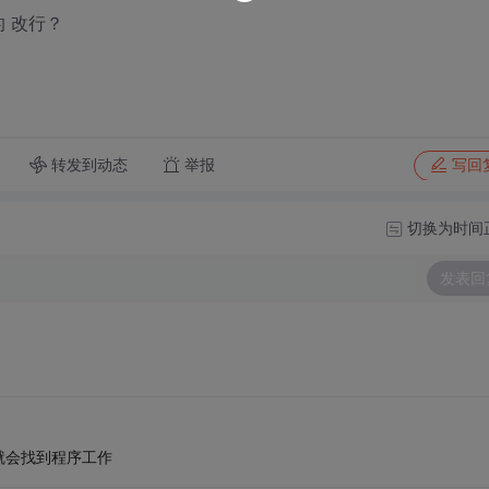
 改行？
转发到动态
举报
写回
切换为时间
发表回
就会找到程序工作