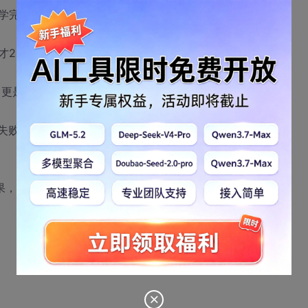
完， LINUX 刚开始学，还装不起来，郁闷....
才2K多一点，
，更是不敢想任何其他东西，
失败，
果，