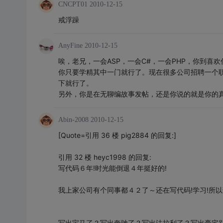
CNCPT01
2010-12-15
戒浮躁
AnyFine
2010-12-15
唉，老兄，一会ASP，一会C#，一会PHP，你到喜
你只要学精其中一门就行了。现在很多公司招聘一个
下就行了。
另外，你是在无聊编故事发帖，还是你说的就是你的
Abin-2008
2010-12-15
[Quote=引用 36 楼 pig2884 的回复:]
引用 32 楼 heyc1998 的回复:
写代码６年!时光能倒退４年挺好的!
我上家公司有个同事都４２了～还在写代码!学习!所
写出宝马了？写出奔驰了？写出法拉利了？写出豪宅