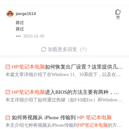
jiange1614
赞
路过
路过
2010-11-30
加载更多回复（7）
HP
笔记本电脑
如何恢复出厂设置？这里提供几种方法
本篇文章详细介绍了在Windows 11、10系统下，以及在无
法正常启动时，如何通过不同方法恢复
HP
笔记本电脑
的出
厂设置。包括使用操作系统内置功能，如'重置此电脑'，以
HP
笔记本电脑
进入BIOS的方法主要有两种，它们使用场合不同
及利用
HP
Recovery Manager等工具进行恢复。每个步骤都
提供了清晰的操作指南。
本文详细介绍了如何通过热键（如F10或Esc）和Windows
高级开始菜单在
HP
笔记本电脑
上进入BIOS设置，包括故
障排除步骤，以解决启动问题或进行硬件管理。
如何将视频从 iPhone 传输到
HP
笔记本电脑
本文介绍七种将视频从iPhone传输到
HP
笔记本电脑
的方