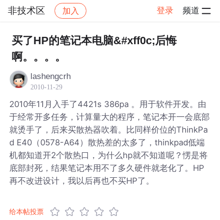
非技术区
登录
频道
加入
帖子详情
社区
非技术区
买了HP的笔记本电脑&#xff0c;后悔
啊。。。。
lashengcrh
2010-11-29
2010年11月入手了4421s 386pa 。用于软件开发。由
于经常开多任务，计算量大的程序，笔记本开一会底部
就烫手了，后来买散热器吹着。比同样价位的ThinkPa
d E40（0578-A64）散热差的太多了，thinkpad低端
机都知道开2个散热口，为什么hp就不知道呢？愣是将
底部封死，结果笔记本用不了多久硬件就老化了。HP
再不改进设计，我以后再也不买HP了。
给本帖投票