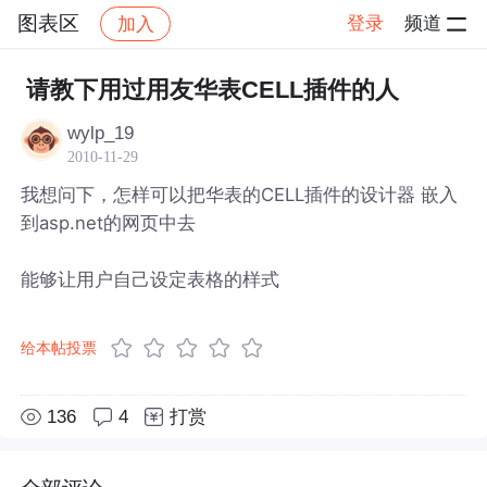
图表区
登录
频道
加入
帖子详情
社区
图表区
请教下用过用友华表CELL插件的人
wylp_19
2010-11-29
我想问下，怎样可以把华表的CELL插件的设计器 嵌入
到asp.net的网页中去
能够让用户自己设定表格的样式
给本帖投票
136
4
打赏