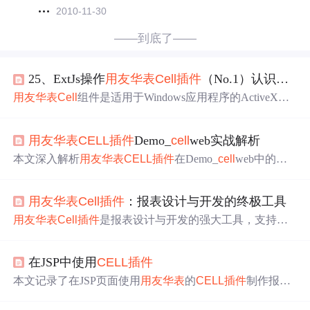
2010-11-30
——到底了——
25、ExtJs操作
用友
华表
Cell
插件
（No.1）认识
Cell
用友
华表
Cell
组件是适用于Windows应用程序的ActiveX控
件，提供强大打印预览、选择界面、单元格格式设计等功
能。
Cell
插件
则专用于Web应用，支持HTML、ASP等语
用友
华表
CELL
插件
Demo_
cell
web实战解析
言，拥有丰富的图表功能、相对单元公式和自定义函数。
此外，
Cell
还具备Excel、Word等表格的数据兼容性，支持
本文深入解析
用友
华表
CELL
插件
在Demo_
cell
web中的架
多种格式输出。
构设计与核心技术，涵盖MVC分层、拖拽式报表设计、多
数据源集成、图表可视化及交互功能实现。重点介绍其前
用友
华表
Cell
插件
：报表设计与开发的终极工具
后端通信机制、动态数据绑定、
插件
化架构与企业级应用
场景，帮助开发者掌握在财务、销售、HR等领域高效构建
用友
华表
Cell
插件
是报表设计与开发的强大工具，支持多
Web报表系统的方法。
数据类型，有多层次表头、计算功能，能进行数据过滤排
序。本文介绍其报表设计与开发解决方案，涵盖设计原
在JSP中使用
CELL
插件
则、开发环境搭建等，还阐述了数据显示、表头设计、公
式应用、数据管理及样式定制与系统集成等内容。
本文记录了在JSP页面使用
用友
华表
的
CELL
插件
制作报表
时的几个关键点，包括调试中无法显示
CELL
插件
的原因、
数据动态绑定的实现方式、
CELL
插件
标签的引入、打印预