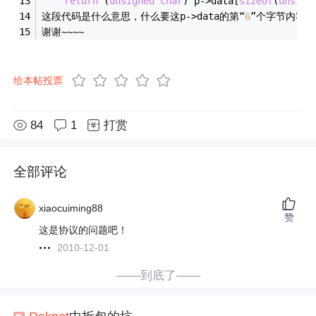
return
 (
unsigned
char
) p->data[
sizeof
(
unsign
这段代码是什么意思，什么要这p->data的第“
6
”个字节内容
谢谢~~~~
给本帖投票
84
1
打赏
全部评论
xiaocuiming88
赞
这是协议的问题吧！
2010-12-01
——到底了——