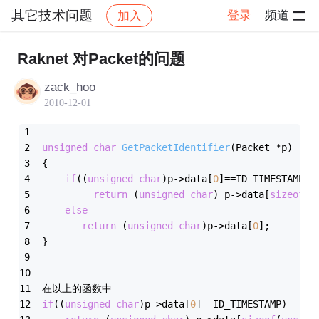
其它技术问题
登录
频道
加入
帖子详情
社区
其它技术问题
Raknet 对Packet的问题
zack_hoo
2010-12-01
unsigned
char
GetPacketIdentifier
(Packet *p)
{
if
((
unsigned
char
)p->data[
0
]==ID_TIMESTAMP)
return
 (
unsigned
char
) p->data[
sizeof
(
u
else
return
 (
unsigned
char
)p->data[
0
];
}
在以上的函数中
if
((
unsigned
char
)p->data[
0
]==ID_TIMESTAMP)