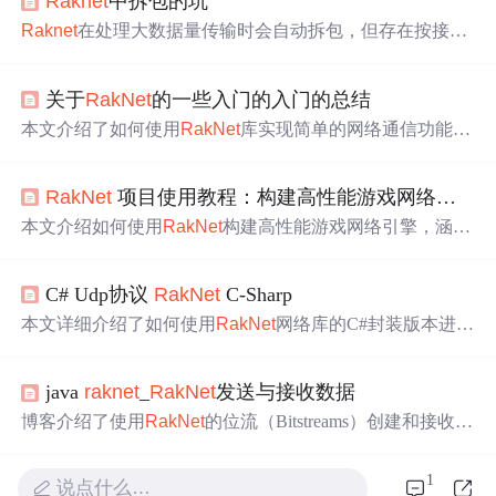
Ra
knet
中拆包的坑
Ra
knet
在处理大数据量传输时会自动拆包，但存在按接收
顺序而非发送顺序组包的
问题
，可能导致数据异常。例
如，若
Packet
1拆分为
Packet
1_1和
Packet
1_2，并且
Packe
关于
Ra
kNet
的一些入门的入门的总结
t
1_1发生丢包，则最终可能会接收到
Packet
1_2+
Packet
1_
1，造成数据错误。
本文介绍了如何使用
Ra
kNet
库实现简单的网络通信功能，
包括服务器端和客户端的配置与实现。通过创建服务器实
例、接收与发送消息，实现了基本的网络交互。同时，详
Ra
kNet
项目使用教程：构建高性能游戏网络引擎
细解释了如何解析自定义消息并提取不同类型的数据，如
飞行器的速度和高度。
本文介绍如何使用
Ra
kNet
构建高性能游戏网络引擎，涵盖
环境搭建、核心概念、消息通信、NAT穿透、安全连接及
性能优化等内容，并提供聊天服务器实战示例，帮助开发
C# Udp协议
Ra
kNet
C-Sharp
者快速掌握
Ra
kNet
在C++网络游戏开发中的应用。
本文详细介绍了如何使用
Ra
kNet
网络库的C#封装版本进行
游戏开发，包括客户端与服务器的连接、数据包发送接
收、事件处理及调试信息显示等内容。
java
ra
knet
_
Ra
kNet
发送与接收数据
博客介绍了使用
Ra
kNet
的位流（Bitstreams）创建和接收数
据包的方法。创建数据包时，可通过位流写入数据，如消
息ID、时间戳等；接收数据包时，从位流中读取数据。同
1
说点什么…
时还指出向位流写入首个字节时的常见错误及正确做法。