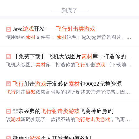
——到底了——
Java
游戏
开发——
飞行
射击类
游戏
使用到的
素材
文件夹：
素材
说明：bg0.jpg是背景图片。bo
mb_enemy是敌机爆炸时按顺序播放的四帧图片，bullet_0.p
ng是子弹图片，enemy_alive.png是敌机图片，player.png是
【免费下载】 飞机大战图片
素材
库：打造你的
飞行
主角图片；
素材
及完整源码链接：https://pan.baidu.com/s/1
mwFNPrnNed5jbVZSSrtaUg 提取码: db6h 场景分析：玩家
飞机大战图片
素材
库：打造你的
飞行
射击
游戏
【下载地
可以通过上下左右...
址】飞机大战图片
素材
全 本仓库提供了一套完整的飞机大
战
游戏
图片
素材
，涵盖了
游戏
中的各种元素，包括但不限
飞行
射击
游戏
开发必备
素材
包00022完整资源
于：- **飞机与敌机**：多种形态的飞机和敌机图片，满足
不同
游戏
场景的需求。- **爆炸效果**：详细的爆炸效果图
飞行
射击
游戏
依赖高强度的视听反馈来营造沉浸感，因此
片，从初始爆炸到完全消失的各个阶段。- **
游戏
界面*...
素材
资源不仅需具备视觉表现力，还需符合性能优化标
准。【
飞行
射击
游戏
素材
00022.rar】包含完整的3D模型、
非常经典的
飞行
射击类
游戏
飞离神庙源码
粒子特效、音效资源及场景元素，采用模块化设计，支持
快速集成至Unity与Unreal Engine项目中。所有模型以FBX
该
游戏
源码实现了一款很不错的
飞行
射击类
游戏
，飞离神
格式封装，纹理遵循PBR流程，分辨率适配1080p至4K区
庙
游戏
，
游戏
的操作玩法简单，跟我们平时生活中玩的一
间，满足从独立
游戏
到商业项目的多层级需求。
下
射击类
的
游戏
玩法差不多，喜欢android
游戏
开发的朋友
微信小
游戏
个人开发者如何盈利
可以下载吧。 源码下载：http://code.662p.com/view/2267.ht