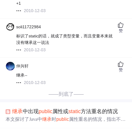
+1
2010-12-03
soli11722984
赞
标识了static的话，就成了类型变量，而且变量本来就
没有继承这一说法
2010-12-03
仲兴轩
赞
继承--
2010-12-03
——到底了——
继承
中出现
public
属性或
static
方法重名的情况
本文探讨了Java中
继承
时
public
属性重名的情况，指出不存
在动态绑定，
父类
属性
会
被隐藏，但通过
父类
对象引用时
属性
会
激活。对于
static
方法重名，同样
会
被
继承
且无动态