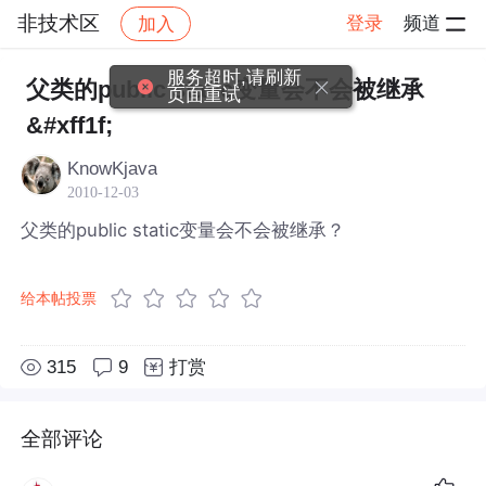
非技术区
登录
频道
加入
帖子详情
社区
非技术区
服务超时,请刷新
父类的public static变量会不会被继承
页面重试
&#xff1f;
KnowKjava
2010-12-03
父类的public static变量会不会被继承？
给本帖投票
315
9
打赏
全部评论