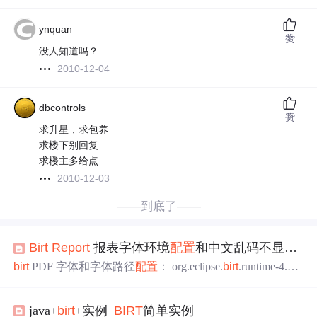
ynquan
赞
没人知道吗？
2010-12-04
dbcontrols
赞
求升星，求包养
求楼下别回复
求楼主多给点
2010-12-03
——到底了——
Birt
Report
报表字体环境
配置
和中文乱码不显示
问
birt
PDF 字体和字体路径
配置
： org.eclipse.
birt
.runtime-4.4.
0.jar fontsConfig.xml 1. org.eclipse.
birt
.runtime-4.4.0.jar fontsC
onfig.xml
配置
font-path，window下 可以安装字体在以下路
java+
birt
+实例_
BIRT
简单实例
径： <path path="C:/windows/fonts" /> <path path="d:/windo