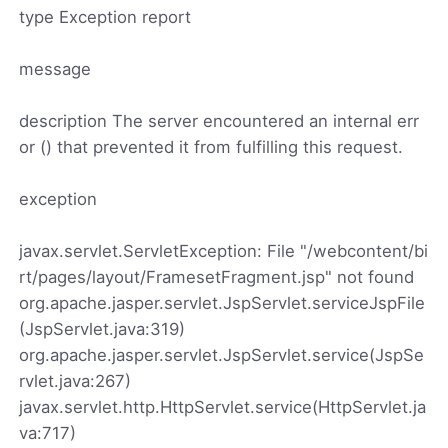
type Exception report
message
description The server encountered an internal err
or () that prevented it from fulfilling this request.
exception
javax.servlet.ServletException: File "/webcontent/bi
rt/pages/layout/FramesetFragment.jsp" not found
org.apache.jasper.servlet.JspServlet.serviceJspFile
(JspServlet.java:319)
org.apache.jasper.servlet.JspServlet.service(JspSe
rvlet.java:267)
javax.servlet.http.HttpServlet.service(HttpServlet.ja
va:717)