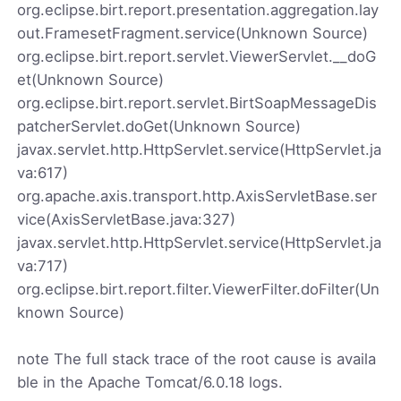
org.eclipse.birt.report.presentation.aggregation.lay
out.FramesetFragment.service(Unknown Source)
org.eclipse.birt.report.servlet.ViewerServlet.__doG
et(Unknown Source)
org.eclipse.birt.report.servlet.BirtSoapMessageDis
patcherServlet.doGet(Unknown Source)
javax.servlet.http.HttpServlet.service(HttpServlet.ja
va:617)
org.apache.axis.transport.http.AxisServletBase.ser
vice(AxisServletBase.java:327)
javax.servlet.http.HttpServlet.service(HttpServlet.ja
va:717)
org.eclipse.birt.report.filter.ViewerFilter.doFilter(Un
known Source)
note The full stack trace of the root cause is availa
ble in the Apache Tomcat/6.0.18 logs.