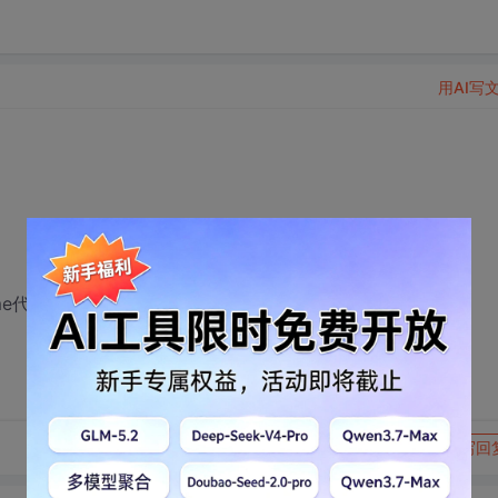
用AI写
rame代码好像不好使
转发到动态
举报
写回