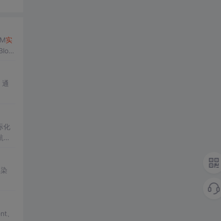
DM
实
loc
。通
际化
航系
渲染
nt、