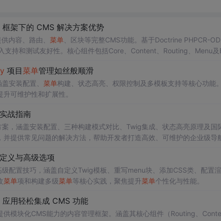
P 框架下的 CMS 解决方案优势
提供内容、路由、
菜单
、区块等完整CMS功能。基于Doctrine PHPCR-O
和测试友好性。核心组件包括Core、Content、Routing、Menu及B
虽元包已停止维护，但关键组件仍活跃演进。
y
项目
菜单
管理如丝般顺滑
涵盖安装配置、
菜单
构建、状态高亮、权限控制及多模板支持等核心功能
提升可维护性和扩展性。
方位实战指南
方案，涵盖安装配置、三种构建模式对比、Twig集成、状态高亮原理及国
，并提供常见问题的解决方法，帮助开发者打造高效、可维护的企业级导
板自定义与高级选项
法与高级配置技巧，涵盖自定义Twig模板、重写menu块、添加CSS类、配置
改
菜单
项和构建多级
菜单
等核心实践，聚焦提升
菜单
个性化与性能。
P 应用轻松集成 CMS 功能
提供模块化CMS能力的内容管理框架。涵盖其核心组件（Routing、Conte