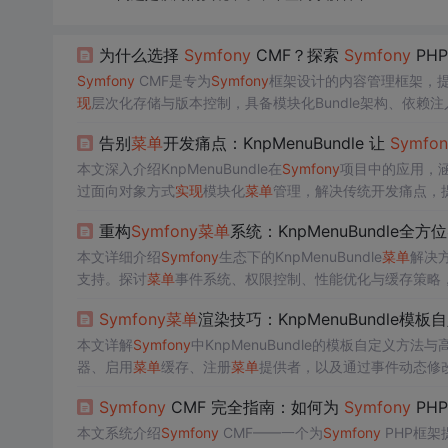
为什么选择
Symfony
CMF？探索
Symfony
PH
Symfony
CMF是专为
Symfony
框架设计的内容管理框架，
现
层次化存储与版本控制，具备模块化Bundle架构、依赖注入支持
k Bundle，适用于企业CMS、电商与新闻门户等场景，
告别
菜单
开发痛点：KnpMenuBundle 让
Symfon
本文深入介绍KnpMenuBundle在
Symfony
项目中的应用，
过面向对象方式
实现
模块化
菜单
管理，解决传统开发痛点，
重构
Symfony
菜单
系统：KnpMenuBundle全
本文详细介绍
Symfony
生态下的KnpMenuBundle
菜单
解决
支持。探讨
菜单
事件系统、权限控制、性能优化与缓存策略
统。
Symfony
菜单
渲染技巧：KnpMenuBundle模
本文详解
Symfony
中KnpMenuBundle的模板自定义方
器、启用
菜单
缓存、注册
菜单
提供者，以及通过事件动态修
Symfony
CMF 完全指南：如何为
Symfony
PH
本文系统介绍
Symfony
CMF——一个为
Symfony
PHP框架