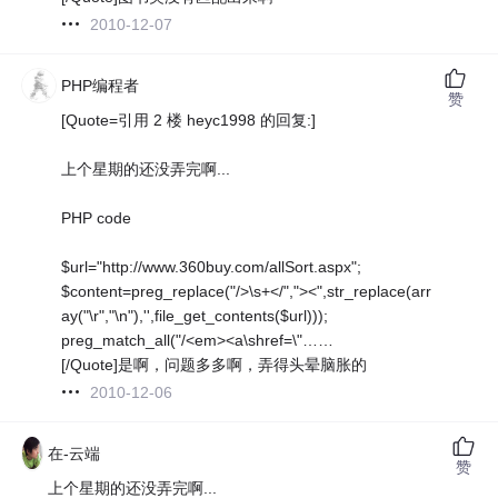
2010-12-07
PHP编程者
赞
[Quote=引用 2 楼 heyc1998 的回复:]
上个星期的还没弄完啊...
PHP code
$url="http://www.360buy.com/allSort.aspx";
$content=preg_replace("/>\s+</","><",str_replace(arr
ay("\r","\n"),'',file_get_contents($url)));
preg_match_all("/<em><a\shref=\"……
[/Quote]是啊，问题多多啊，弄得头晕脑胀的
2010-12-06
在-云端
赞
上个星期的还没弄完啊...