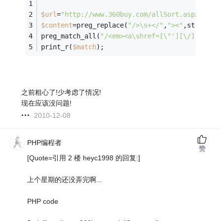
$url
=
"http://www.360buy.com/allSort.aspx"
;
$content
=preg_replace(
"/>\s+</"
,
"><"
,str_repl
preg_match_all(
"/<em><a\shref=[\"'][\/]?[^\/]
print_r(
$match
);
之前粗心了!少考虑了情况!
现在应该没问题!
2010-12-08
PHP编程者
赞
[Quote=引用 2 楼 heyc1998 的回复:]
上个星期的还没弄完啊...
PHP code