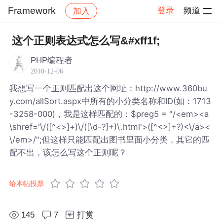
Framework
登录
频道
加入
帖子详情
社区
Framework
这个正则表达式怎么写&#xff1f;
PHP编程者
2010-12-06
我想写一个正则匹配出这个网址：http://www.360bu
y.com/allSort.aspx中所有的小分类名称和ID(如：1713
-3258-000)，我是这样匹配的：$preg5 = "/<em><a
\shref='\/([^<>]+)\/([\d-?]+)\.html'>([^<>]+?)<\/a><
\/em>/";但这样只能匹配出图书里面小分类，其它的匹
配不出，该怎么写这个正则呢？
给本帖投票
145
7
打赏