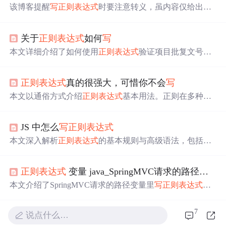
该博客提醒
写
正则表达式
时要注意转义，虽内容仅给出转
载链接，但核心围绕
正则表达式
转义这一信息技术要点。
关于
正则表达式
如何
写
本文详细介绍了如何使用
正则表达式
验证项目批复文号，
包括发文机关代字、年份代码和发文顺序号的具体规则。
通过实际操作步骤，展示了如何在交易系统用户交互页面
正则表达式
真的很强大，可惜你不会
写
上实现这一验证功能。
本文以通俗方式介绍
正则表达式
基本用法。正则在多种语
言可用，但相关课程少且资料枯燥。文中依次讲解了元字
符、重复限定符、分组、转义、条件或、区间等内容，旨
JS 中怎么
写
正则表达式
在让读者能
写
简单正则或看懂他人所
写
正则，为快速入门
教程。
本文深入解析
正则表达式
的基本规则与高级语法，包括简
单模式与复合模式的使用，表达式操作方法，相关属性及
实际应用案例，旨在帮助开发者理解和掌握
正则表达式
的
正则表达式
变量 java_SpringMVC请求的路径变量里面
高效运用。
本文介绍了SpringMVC请求的路径变量里
写
正则表达式
的
方法，通过示例代码展示如何限制路径变量的值只能为数
字。同时给出了未使用
正则表达式
时出现类型转换错误的
7
说点什么…
情况，最后总结方法并欢迎读者留言交流。