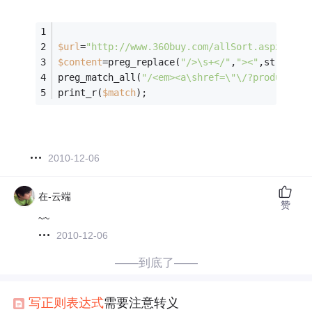
$url
=
"http://www.360buy.com/allSort.aspx"
;
$content
=preg_replace(
"/>\s+</"
,
"><"
,str_repl
preg_match_all(
"/<em><a\shref=\"\/?products\/
print_r(
$match
);
2010-12-06
在-云端
赞
~~
2010-12-06
——到底了——
写
正则表达式
需要注意转义