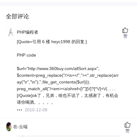
全部评论
PHP编程者
赞
[Quote=引用 6 楼 heyc1998 的回复:]
PHP code
$url="http://www.360buy.com/allSort.aspx";
$content=preg_replace("/>\s+</","><",str_replace(arr
ay("\r","\n"),'',file_get_contents($url)));
preg_match_all("/<em><a\shref=[\"'][\/]?[^\/]+\/(……
[/Quote]ok了，兄弟，啥也不说了，太感谢了，有机会
请你喝酒。。。。。
2010-12-08
在-云端
赞