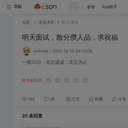
全部
Ada助手
导航
社区
非技术区
帖子详情
明天面试，散分攒人品，求祝福
2010-12-10 04:12:08
yaoweijq
一楼20分，依次递减，送完为止
给本帖投票
166
26
打赏
分享
收藏
26 条
回复