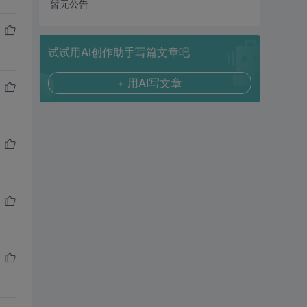
暂无公告
试试用AI创作助手写篇文章吧
+ 用AI写文章