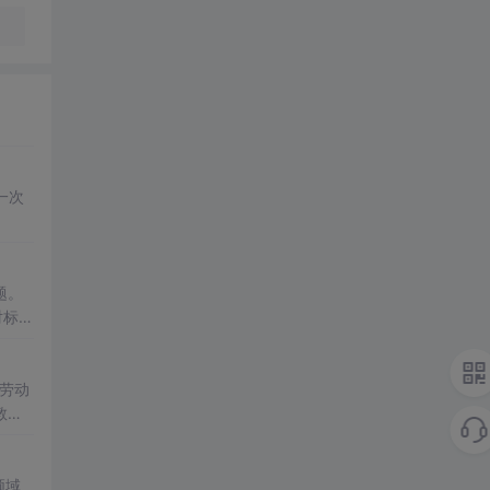
一次
题。
对标及
续的
劳动
教育
领域