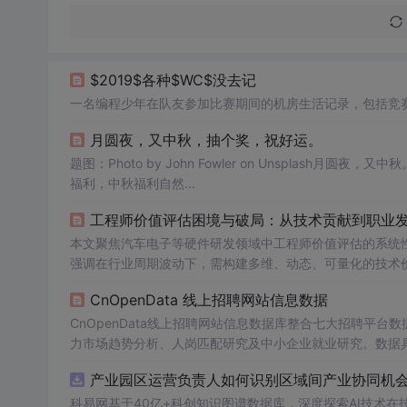
$2019$各种$WC$没去记
一名编程少年在队友参加比赛期间的机房生活记录，包括竞
月圆夜，又中秋，抽个奖，祝好运。
题图：Photo by John Fowler on Unspla
福利，中秋福利自然...
工程师价值评估困境与破局：从技术贡献到职业
本文聚焦汽车电子等硬件研发领域中工程师价值评估的系统
强调在行业周期波动下，需构建多维、动态、可量化的技术价
底层能力投资。同时呼吁组织建立360度评估、技术双通道
CnOpenData 线上招聘网站信息数据
制度化实践。
CnOpenData线上招聘网站信息数据库整合七大招聘平台
力市场趋势分析、人岗匹配研究及中小企业就业研究。数据
政策与企业HR决策。
产业园区运营负责人如何识别区域间产业协同机会？
科易网基于40亿+科创知识图谱数据库，深度探索AI技术