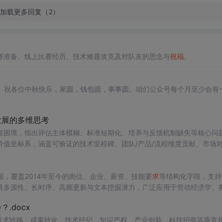
加载更多回复（2）
赛准备、线上比赛经历、技术难题攻克及对队友的思念与
祝福
。
sh月圆夜，又中秋。祝各位中秋快乐，家圆，钱包圆，事事圆。咱们公众号每个月至少会有
发展的多维思考
性困境，指出评估主体模糊、标准短期化、培养与反馈机制缺失等核心问
值坐标系，涵盖可验证的技术里程碑、团队/产品/流程维度贡献、市场
晋升与系统性培养机制，推动价值评估从隐性口碑走向显性、公正、可持
数据，覆盖2014年至今的岗位、企业、薪资、技能要
求
等结构化字段，支持
具多源性、长时序、高频更新与文本挖掘潜力，广泛应用于劳动经济学、
.docx
在技术转移、成果转化、技术经纪、知识产权、产业创新、科技招商等垂直