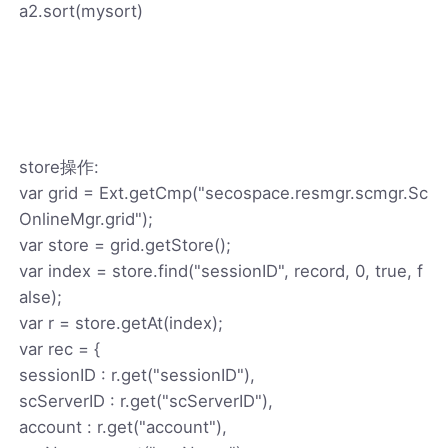
a2.sort(mysort)
store操作:
var grid = Ext.getCmp("secospace.resmgr.scmgr.Sc
OnlineMgr.grid");
var store = grid.getStore();
var index = store.find("sessionID", record, 0, true, f
alse);
var r = store.getAt(index);
var rec = {
sessionID : r.get("sessionID"),
scServerID : r.get("scServerID"),
account : r.get("account"),