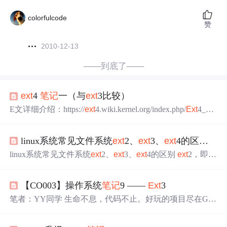
colorfulcode
赞
2010-12-13
——到底了——
ext
4
笔记
一（与
ext
3比较）
E文详细介绍：https://
ext
4.wiki.kernel.org/index.php/
Ext
4_Dis
k_Layout 整体来讲，是在
ext
3的基础上做了些改进。 下面
来看看
ext
3与
ext
4的对比： 一、磁盘布局对比
ext
4 中采用
linux系统常见文件系统
ext
2、
ext
3、
ext
4的区别-小白
了元块组（metablock group）的概念。所谓元块组就是指
块组描述符可以存储在一个数据块中的一些连续块组。仍
linux系统常见文件系统
ext
2、
ext
3、
ext
4的区别
ext
2，即第
然以 128MB 的块组（数据
二代扩展文件系统，英文是second
ext
ended filesystem，是li
nux系统内核所用的文件系统，用以代替
ext
，于1993年1月
【CO003】操作系统
笔记
9 ——
Ext
3
加入linux核心支持之中。 esx2对单一文件大小的支持是2T
B，到linux2.6版本时，扩展到32TB。
ext
3是第三代扩展文
笔者：YY同学 生命不息，代码不止。好玩的项目尽在Git
件系统，英文是Third
ext
ended filesystem，是一个日志文件
Hub 文章目录
Ext
3 文件系统大小
Ext
3 i-node 结构
Ext
3 分区
系统。发布于2001年11月，从Linux 2.4.15版本内核开始，
概念
Ext
3 文件链接（Link）
Ext
3 维持数据一致性（consiste