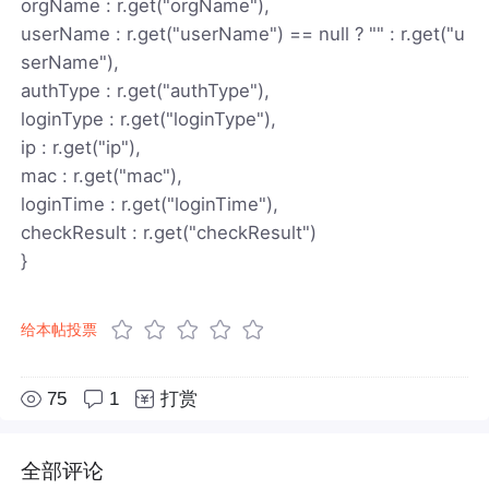
orgName : r.get("orgName"),
userName : r.get("userName") == null ? "" : r.get("u
serName"),
authType : r.get("authType"),
loginType : r.get("loginType"),
ip : r.get("ip"),
mac : r.get("mac"),
loginTime : r.get("loginTime"),
checkResult : r.get("checkResult")
}
给本帖投票
75
1
打赏
全部评论