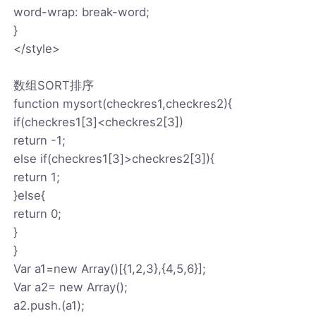
word-wrap: break-word;
}
</style>
数组SORT排序
function mysort(checkres1,checkres2){
if(checkres1[3]<checkres2[3])
return -1;
else if(checkres1[3]>checkres2[3]){
return 1;
}else{
return 0;
}
}
Var a1=new Array()[{1,2,3},{4,5,6}];
Var a2= new Array();
a2.push.(a1);