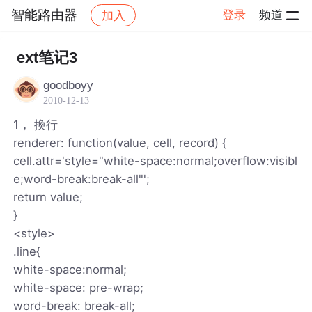
智能路由器
登录
频道
加入
帖子详情
社区
智能路由器
ext笔记3
goodboyy
2010-12-13
1， 換行
renderer: function(value, cell, record) {
cell.attr='style="white-space:normal;overflow:visibl
e;word-break:break-all"';
return value;
}
<style>
.line{
white-space:normal;
white-space: pre-wrap;
word-break: break-all;