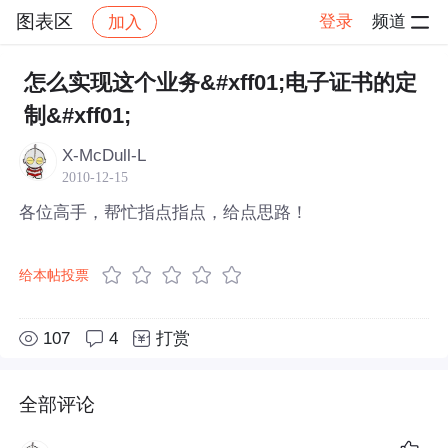
图表区
登录
频道
加入
帖子详情
社区
图表区
怎么实现这个业务&#xff01;电子证书的定
制&#xff01;
X-McDull-L
2010-12-15
各位高手，帮忙指点指点，给点思路！
给本帖投票
107
4
打赏
全部评论