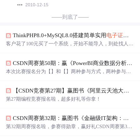
2010-12-15
——到底了——
ThinkPHP8.0+MySQL8.0搭建简单实用
电子
证书
查
客户花了100元买了一个系统，开始不能导入，到处找人帮
忙解决。给解决能导入了，不能修改，满足不了用户的需
求。用户一狠心，花200块钱，叫我给他
定制
了一个
电子
证
CSDN周赛第50期：赢《PowerBI商业数据分析项目实战》和
书
查询系统。还免费给部署到服务器。惭愧惭愧…
本次比赛报名分为【】和【】两种参与方式，两种参与方
式可以获得相应的完赛（即参加考试）奖励，两种报名方
式均有参与排名获得竞赛奖励的资格。
【CSDN竞赛第27期】赢图书《阿里云天池大赛赛题解析—机器学习篇》和
第27期编程竞赛报名啦，超多好礼等你拿！
CSDN周赛第32期：赢图书《金融级IT架构：数字银行的云原生架构解密》 和
第32期周赛报名啦，参赛得勋章，赢好礼CSDN周赛第32
期：赢图书《金融级IT架构：数字银行的云原生架构解
密》 和
定制
周边